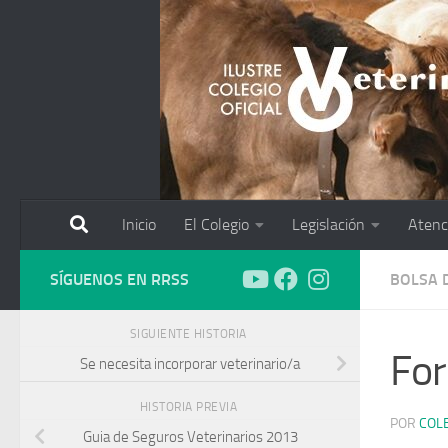
Saltar al contenido
Inicio
El Colegio
Legislación
Atenc
SÍGUENOS EN RRSS
BOLSA 
SIGUIENTE HISTORIA
For
Se necesita incorporar veterinario/a
HISTORIA PREVIA
POR
COL
Guia de Seguros Veterinarios 2013