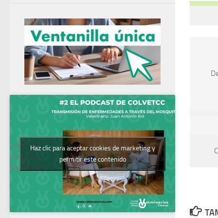
De
Podcast del
Haz clic para aceptar cookies de marketing y
C
Colegio de
permitir este contenido
Veterinarios
TAM