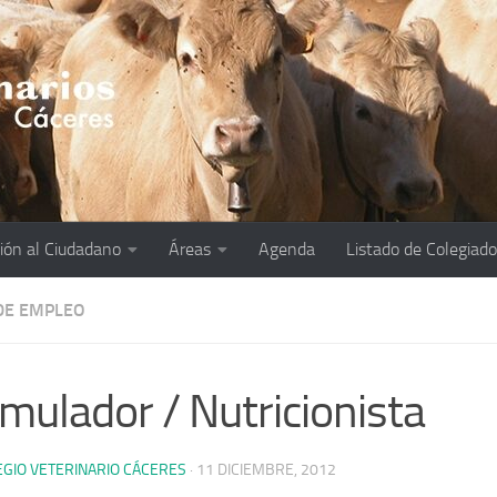
ión al Ciudadano
Áreas
Agenda
Listado de Colegiad
DE EMPLEO
mulador / Nutricionista
EGIO VETERINARIO CÁCERES
·
11 DICIEMBRE, 2012