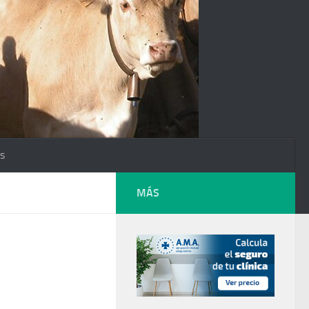
os
MÁS