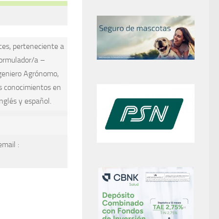
ces, perteneciente a
Formulador/a –
Ingeniero Agrónomo,
os conocimientos en
nglés y español.
mail :