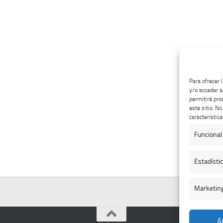
Para ofrecer 
y/o acceder a
permitirá pro
este sitio. N
característica
Funcional
Estadísti
Marketin
A