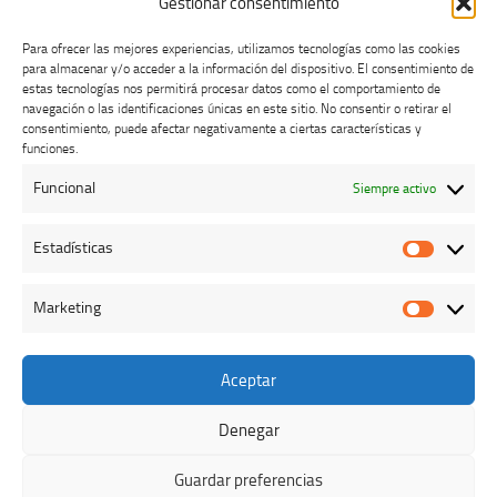
Gestionar consentimiento
Para ofrecer las mejores experiencias, utilizamos tecnologías como las cookies
para almacenar y/o acceder a la información del dispositivo. El consentimiento de
estas tecnologías nos permitirá procesar datos como el comportamiento de
navegación o las identificaciones únicas en este sitio. No consentir o retirar el
consentimiento, puede afectar negativamente a ciertas características y
Buzón de dudas, quejas y sugerencias
funciones.
Funcional
Siempre activo
AVISO LEGAL Y PRIVACIDAD
Estadísticas
Estadíst
Marketing
Marketi
Aceptar
Colegio Oficial de Veterinarios de Cáceres © 2026. Todos los
derechos reservados.
Denegar
Funciona con
- Diseñado con el
Tema Hueman
Guardar preferencias