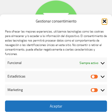
Gestionar consentimiento
Para ofrecer las mejores experiencias, utilizamos tecnologías como las cookies
para almacenar y/o acceder a la información del dispositivo. El consentimiento de
estas tecnologías nos permitirá procesar datos como el comportamiento de
navegación o las identificaciones únicas en este sitio. No consentir o retirar el
consentimiento, puede afectar negativamente a ciertas características y
Buzón de dudas, quejas y sugerencias
funciones.
Funcional
Siempre activo
AVISO LEGAL Y PRIVACIDAD
Estadísticas
Estadíst
Marketing
Marketi
Aceptar
Colegio Oficial de Veterinarios de Cáceres © 2026. Todos los