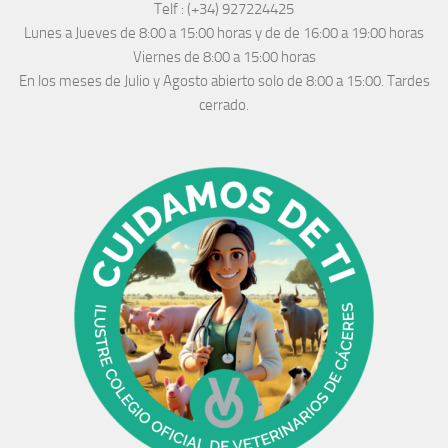
Telf :
(+34) 927224425
Lunes a Jueves
de 8:00 a 15:00 horas y de
de 16:00 a 19:00 horas
Viernes de 8:00 a 15:00 horas
En los meses de Julio y Agosto abierto solo de 8:00 a 15:00. Tardes
cerrado.