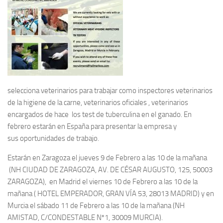
selecciona veterinarios para trabajar
como inspectores veterinarios
de la higiene de la carne, veterinarios oficiales , veterinarios
encargados de hace los test de tuberculina en el ganado. En
febrero estarán en Espa
ñ
a para presentar la empresa y
sus oportunidades de trabajo.
Estarán en Zaragoza el jueves 9 de Febrero a las 10 de la ma
ñ
ana
(NH CIUDAD DE ZARAGOZA, AV. DE C
É
SAR AUGUSTO, 125, 50003
ZARAGOZA), en Madrid el viernes 10 de Febrero a las 10 de la
ma
ñ
ana ( HOTEL EMPERADOR, GRAN V
Í
A 53, 28013 MADRID) y en
Murcia el s
á
bado 11 de Febrero a las 10 de la ma
ñ
ana (NH
AMISTAD, C/CONDESTABLE N
º
1, 30009 MURCIA).