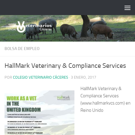
Saltar al contenido
BOLSA DE EMPLEO
HallMark Veterinary & Compliance Services
POR
COLEGIO VETERINARIO CÁCERES
·
3 ENERO, 2017
HallMark Veterinary &
Compliance Services
(www.hallmarkvcs.com) en
Reino Unido