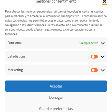
Gestionar consentimiento
Para ofrecer las mejores experiencias, utilizamos tecnologías como las cookies
para almacenar y/o acceder a la información del dispositivo. El consentimiento de
estas tecnologías nos permitirá procesar datos como el comportamiento de
navegación o las identificaciones únicas en este sitio. No consentir o retirar el
consentimiento, puede afectar negativamente a ciertas características y
Buzón de dudas, quejas y sugerencias
funciones.
Funcional
Siempre activo
AVISO LEGAL Y PRIVACIDAD
Estadísticas
Estadíst
Marketing
Marketi
Aceptar
Colegio Oficial de Veterinarios de Cáceres © 2026. Todos los
derechos reservados.
Denegar
Funciona con
- Diseñado con el
Tema Hueman
Guardar preferencias