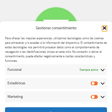
Gestionar consentimiento
Para ofrecer las mejores experiencias, utilizamos tecnologías como las cookies
para almacenar y/o acceder a la información del dispositivo. El consentimiento de
estas tecnologías nos permitirá procesar datos como el comportamiento de
navegación o las identificaciones únicas en este sitio. No consentir o retirar el
consentimiento, puede afectar negativamente a ciertas características y
Buzón de dudas, quejas y sugerencias
funciones.
Funcional
Siempre activo
AVISO LEGAL Y PRIVACIDAD
Estadísticas
Estadíst
Marketing
Marketi