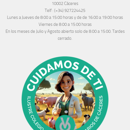
10002 Cáceres
Telf :
(+34) 927224425
Lunes a Jueves
de 8:00 a 15:00 horas y de
de 16:00 a 19:00 horas
Viernes de 8:00 a 15:00 horas
En los meses de Julio y Agosto abierto solo de 8:00 a 15:00. Tardes
cerrado.