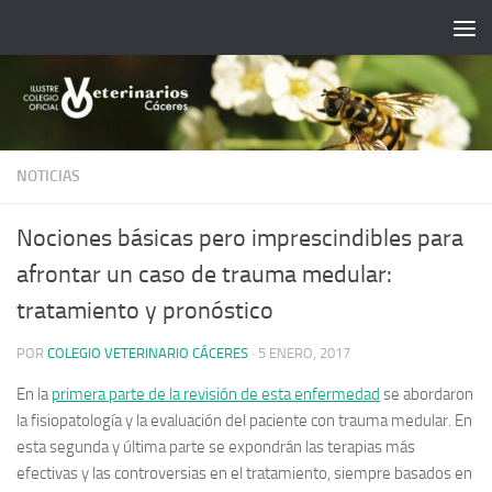
Saltar al contenido
NOTICIAS
Nociones básicas pero imprescindibles para
afrontar un caso de trauma medular:
tratamiento y pronóstico
POR
COLEGIO VETERINARIO CÁCERES
·
5 ENERO, 2017
En la
primera parte de la revisión de esta enfermedad
se abordaron
la fisiopatología y la evaluación del paciente con trauma medular. En
esta segunda y última parte se expondrán las terapias más
efectivas y las controversias en el tratamiento, siempre basados en