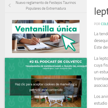
Nuevo reglamento de Festejos Taurinos
lep
Populares de Extremadura
POR
COL
La tend
desequi
Este de
La lept
cuya fi
un estu
tromboe
Podcast del
Haz clic para aceptar cookies de marketing y
asociac
Colegio de
permitir este contenido
Veterinarios
Los ani
estudio