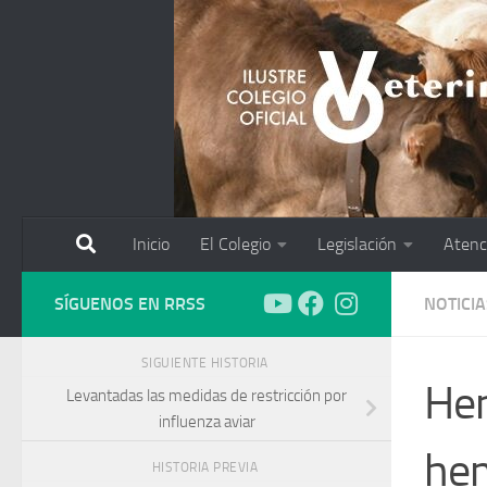
Saltar al contenido
Inicio
El Colegio
Legislación
Atenc
SÍGUENOS EN RRSS
NOTICIA
SIGUIENTE HISTORIA
Hem
Levantadas las medidas de restricción por
influenza aviar
hem
HISTORIA PREVIA