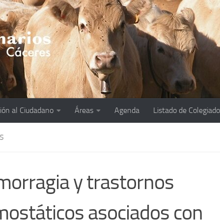
ión al Ciudadano
Áreas
Agenda
Listado de Colegiad
S
orragia y trastornos
ostáticos asociados con