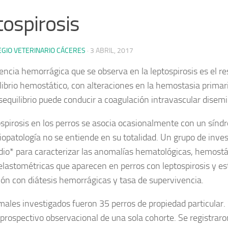
tospirosis
EGIO VETERINARIO CÁCERES
·
3 ABRIL, 2017
encia hemorrágica que se observa en la leptospirosis es el re
librio hemostático, con alteraciones en la hemostasia primar
sequilibrio puede conducir a coagulación intravascular disem
ospirosis en los perros se asocia ocasionalmente con un sín
siopatología no se entiende en su totalidad. Un grupo de inves
dio* para caracterizar las anomalías hematológicas, hemostá
lastométricas que aparecen en perros con leptospirosis y es
ión con diátesis hemorrágicas y tasa de supervivencia.
males investigados fueron 35 perros de propiedad particular. 
 prospectivo observacional de una sola cohorte. Se registraro