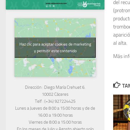
del rec
(protro
product
tromboe
aparici
al alta.
Haz clic para aceptar cookies de marketing
y permitir este contenido
Más in
TAM
Dirección :
Diego María Crehuet 6.
10002 Cáceres
Telf :
(+34) 927224425
Lunes a Jueves
de 8:00 a 15:00 horas y de
de
16:00 a 19:00 horas
Viernes de 8:00 a 15:00 horas
En los meses de Julio y Agosto abierto solo