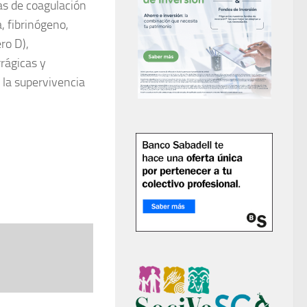
as de coagulación
, fibrinógeno,
ro D),
rrágicas y
 la supervivencia