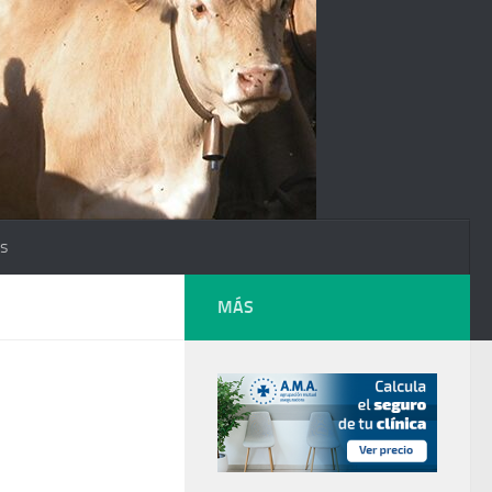
os
MÁS