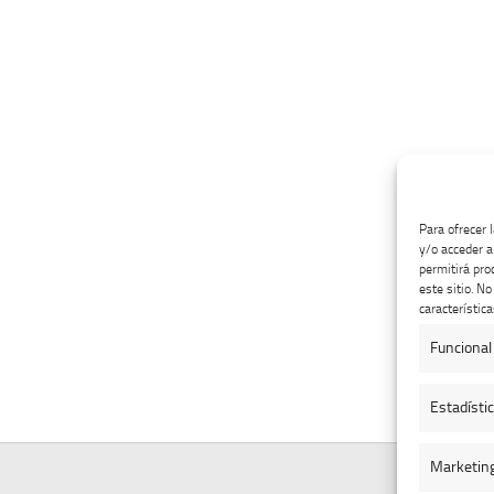
Para ofrecer 
y/o acceder a
permitirá pro
este sitio. N
característica
Funcional
Estadísti
Marketin