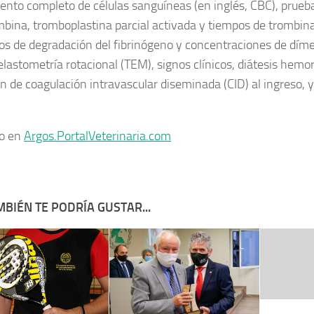
uento completo de células sanguíneas (en inglés, CBC), prueb
mbina, tromboplastina parcial activada y tiempos de trombina
os de degradación del fibrinógeno y concentraciones de díme
lastometría rotacional (TEM), signos clínicos, diátesis hemo
ón de coagulación intravascular diseminada (CID) al ingreso, y
fo en
Argos.PortalVeterinaria.com
BIÉN TE PODRÍA GUSTAR...