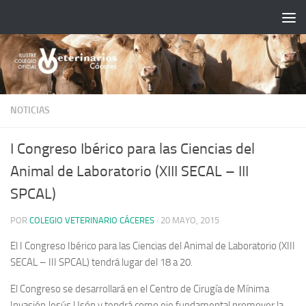
Saltar al contenido
NOTICIAS
I Congreso Ibérico para las Ciencias del
Animal de Laboratorio (XIII SECAL – III
SPCAL)
POR
COLEGIO VETERINARIO CÁCERES
·
20 MAYO, 2015
El I Congreso Ibérico para las Ciencias del Animal de Laboratorio (XIII
SECAL – III SPCAL) tendrá lugar del 18 a 20.
El Congreso se desarrollará en el Centro de Cirugía de Mínima
Invasión Jesús Usón y tendrá como eje fundamental promover la