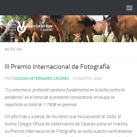
Saltar al contenido
NOTICIAS
III Premio Internacional de Fotografía
POR
COLEGIO VETERINARIO CÁCERES
·
12 AGOSTO, 2020
“La veterinaria, profesión sanitaria fundamental en la lucha contra la
pandemia” es el tema de la presente convocatoria, en la que se
repartirán un total de 1.750€ en premios
Un año más y a pesar de los retos que ha supuesto el 2020, el
Ilustre Colegio Oficial de Veterinarios de Cáceres pone en marcha
su Premio Internacional de Fotografía, en esta ocasión centrándose