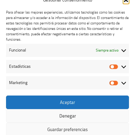
Gestionar consentimiento
Para ofrecer las mejores experiencias, utilizamos tecnologías como las cookies
para almacenar y/o acceder a la información del dispositivo. El consentimiento de
estas tecnologías nos permitirá procesar datos como el comportamiento de
navegación o las identificaciones únicas en este sitio. No consentir o retirar el
consentimiento, puede afectar negativamente a ciertas características y
Buzón de dudas, quejas y sugerencias
funciones.
Funcional
Siempre activo
AVISO LEGAL Y PRIVACIDAD
Estadísticas
Estadíst
Marketing
Marketi
Aceptar
Colegio Oficial de Veterinarios de Cáceres © 2026. Todos los
derechos reservados.
Denegar
Funciona con
- Diseñado con el
Tema Hueman
Guardar preferencias