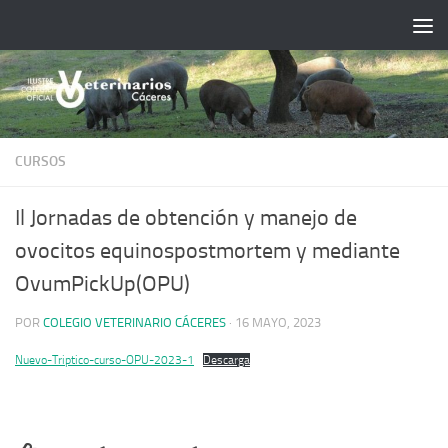
Saltar al contenido
CURSOS
Il Jornadas de obtención y manejo de
ovocitos equinospostmortem y mediante
OvumPickUp(OPU)
POR
COLEGIO VETERINARIO CÁCERES
·
16 MAYO, 2023
Nuevo-Triptico-curso-OPU-2023-1
Descarga