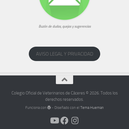
Buzón de dudas, quejas y sugerencias
AVISO LEGAL Y PRIVACIDAD
Colegio Oficial de Veterinarios de Cáceres © 2026. Todos los
derechos reservados.
Funciona con
- Diseñado con el
Tema Hueman