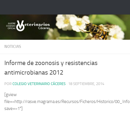
Saltar al contenido
NOTICIAS
Informe de zoonosis y resistencias
antimicrobianas 2012
POR
COLEGIO VETERINARIO CÁCERES
·
18 SEPTIEMBRE, 2014
[gview
file=»http://rasve.magrama.es/Recursos/Ficheros/Historico/00
save=»1″]