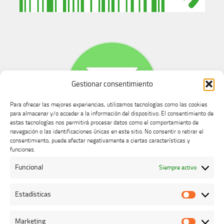
Gestionar consentimiento
Para ofrecer las mejores experiencias, utilizamos tecnologías como las cookies
para almacenar y/o acceder a la información del dispositivo. El consentimiento de
estas tecnologías nos permitirá procesar datos como el comportamiento de
navegación o las identificaciones únicas en este sitio. No consentir o retirar el
consentimiento, puede afectar negativamente a ciertas características y
Buzón de dudas, quejas y sugerencias
funciones.
Funcional
Siempre activo
AVISO LEGAL Y PRIVACIDAD
Estadísticas
Estadíst
Marketing