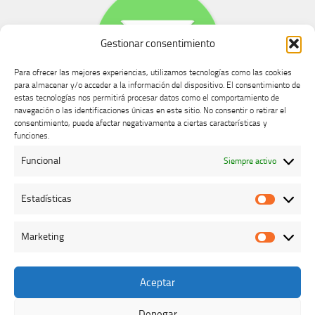
Gestionar consentimiento
Para ofrecer las mejores experiencias, utilizamos tecnologías como las cookies
para almacenar y/o acceder a la información del dispositivo. El consentimiento de
estas tecnologías nos permitirá procesar datos como el comportamiento de
navegación o las identificaciones únicas en este sitio. No consentir o retirar el
consentimiento, puede afectar negativamente a ciertas características y
Buzón de dudas, quejas y sugerencias
funciones.
Funcional
Siempre activo
AVISO LEGAL Y PRIVACIDAD
Estadísticas
Estadíst
Marketing
Marketi
Aceptar
Colegio Oficial de Veterinarios de Cáceres © 2026. Todos los
derechos reservados.
Denegar