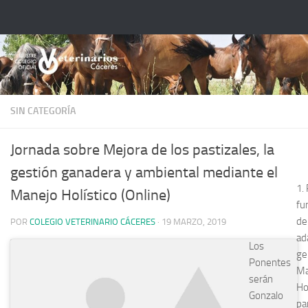
Saltar al contenido
SIN CATEGORÍA
Jornada sobre Mejora de los pastizales, la
gestión ganadera y ambiental mediante el
1.
Manejo Holístico (Online)
fu
de
POR
COLEGIO VETERINARIO CÁCERES
·
19 MARZO, 2019
ad
Los
ge
Ponentes
Ma
serán
Ho
Gonzalo
par