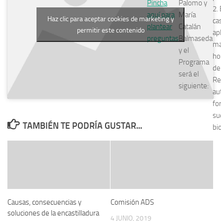
Pincha
Palomo y
2.
aquí para
María
Haz clic para aceptar cookies de marketing y
ca
plantear
Catalán
permitir este contenido
ap
preguntas
Balmaseda
ma
y el
hol
Programa
de
será el
Re
siguiente:
au
for
su
TAMBIÉN TE PODRÍA GUSTAR...
bi
Causas, consecuencias y
Comisión ADS
soluciones de la encastilladura
4 JUNIO, 2019