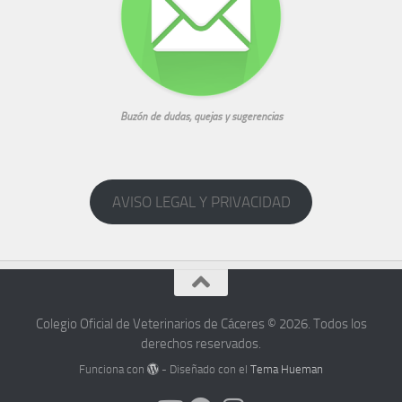
Buzón de dudas, quejas y sugerencias
AVISO LEGAL Y PRIVACIDAD
Colegio Oficial de Veterinarios de Cáceres © 2026. Todos los
derechos reservados.
Funciona con
- Diseñado con el
Tema Hueman