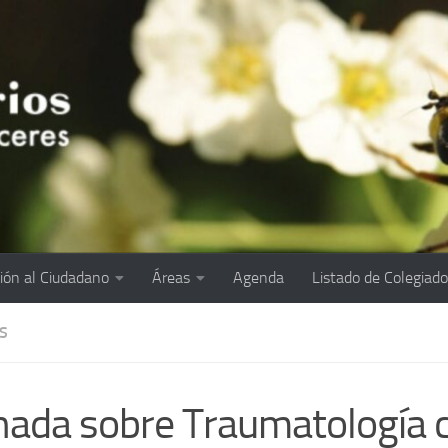
ión al Ciudadano
Áreas
Agenda
Listado de Colegiad
S
nada sobre Traumatología 