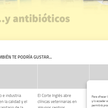
BIÉN TE PODRÍA GUSTAR...
 e industria
El Corte Inglés abre
Un estudio 
Para ofrecer 
n la calidad y el
clínicas veterinarias en
temas clav
y/o acceder a
permitirá pro
sanitario de la
algunos centros
trabajo en