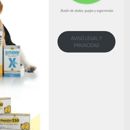
Buzón de dudas, quejas y sugerencias
AVISO LEGAL Y
PRIVACIDAD