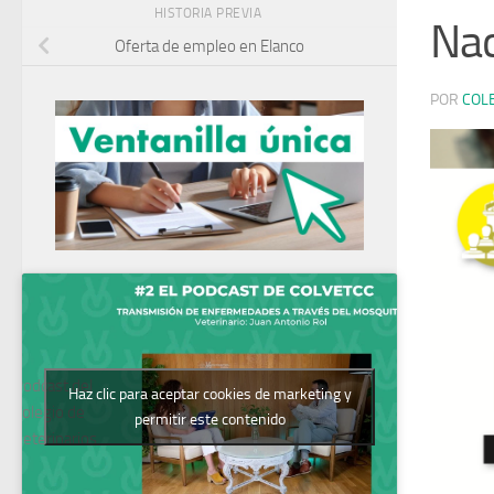
HISTORIA PREVIA
Nac
Oferta de empleo en Elanco
POR
COL
Podcast del
Haz clic para aceptar cookies de marketing y
Colegio de
permitir este contenido
Veterinarios