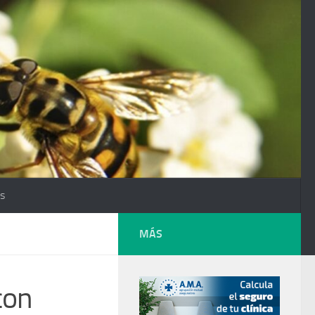
os
MÁS
con