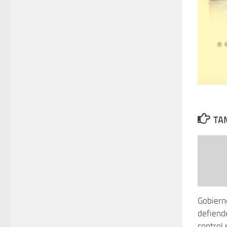
TAM
Gobierno
defiende
control 