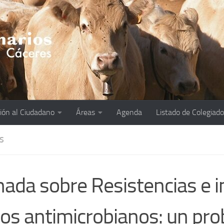
ión al Ciudadano
Áreas
Agenda
Listado de Colegiad
S
nada sobre Resistencias e 
los antimicrobianos: un pr