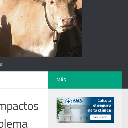
os
MÁS
impactos
oblema