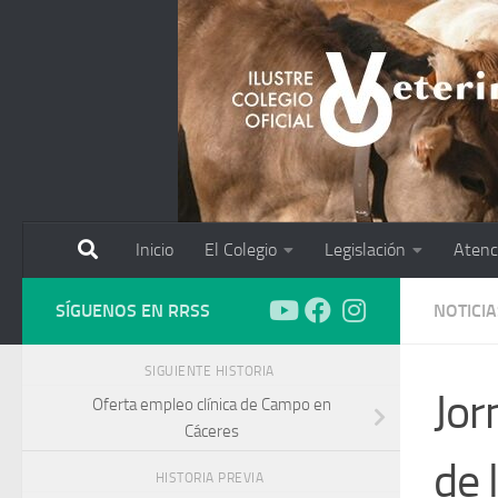
Saltar al contenido
Inicio
El Colegio
Legislación
Atenc
SÍGUENOS EN RRSS
NOTICIA
SIGUIENTE HISTORIA
Jor
Oferta empleo clínica de Campo en
Cáceres
de 
HISTORIA PREVIA