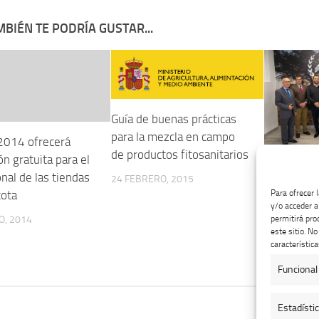
BIÉN TE PODRÍA GUSTAR...
Guía de buenas prácticas
para la mezcla en campo
2014 ofrecerá
de productos fitosanitarios
n gratuita para el
Los Colegi
nal de las tiendas
24 FEBRERO, 2015
Veterinari
ota
Para ofrecer 
Farmacéut
y/o acceder a
O, 2014
permitirá pro
aúnan esfu
este sitio. N
Jornadas O
característica
28 NOVIEMB
Funcional
Estadísti