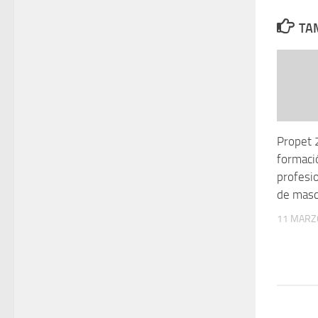
TAM
Propet 
formació
profesio
de masc
11 MARZ