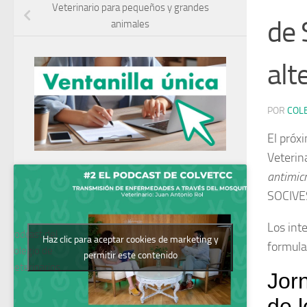
Veterinario para pequeños y grandes
de 
animales
alt
POR
COL
El próx
Veterin
antimicr
SOCIVES
Los inte
Podcast del
Haz clic para aceptar cookies de marketing y
formula
Colegio de
permitir este contenido
Veterinarios