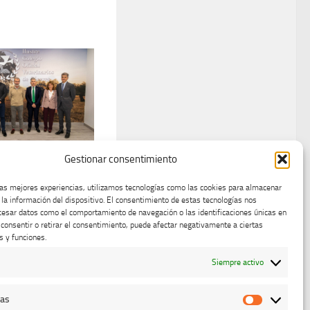
Gestionar consentimiento
os de
os, Médicos y
las mejores experiencias, utilizamos tecnologías como las cookies para almacenar
icos de Cáceres
 la información del dispositivo. El consentimiento de estas tecnologías nos
cesar datos como el comportamiento de navegación o las identificaciones únicas en
erzos en las
o consentir o retirar el consentimiento, puede afectar negativamente a ciertas
ne Health
s y funciones.
RE, 2022
Siempre activo
cas
Estadístic