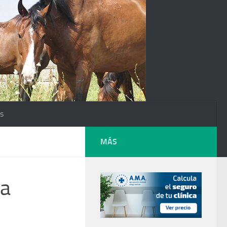
os
MÁS
na