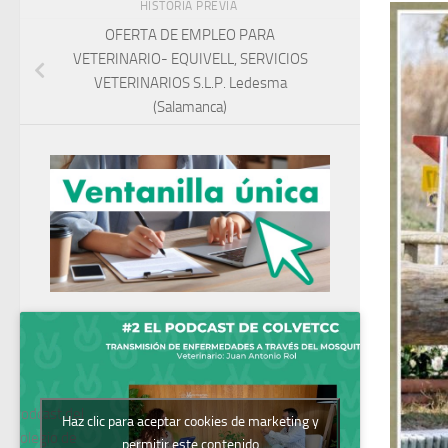
HISTORIA PREVIA
OFERTA DE EMPLEO PARA
VETERINARIO- EQUIVELL, SERVICIOS
VETERINARIOS S.L.P. Ledesma
(Salamanca)
Podcast del
Haz clic para aceptar cookies de marketing y
Colegio de
permitir este contenido