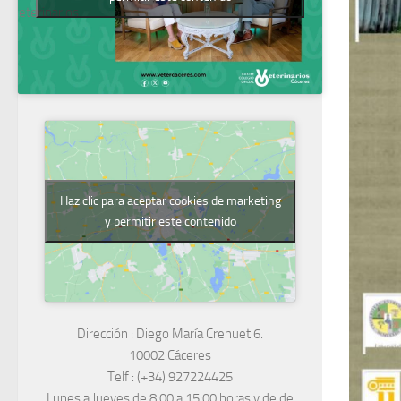
Veterinarios
Haz clic para aceptar cookies de marketing
y permitir este contenido
Dirección :
Diego María Crehuet 6.
10002 Cáceres
Telf :
(+34) 927224425
Lunes a Jueves
de 8:00 a 15:00 horas y de
de