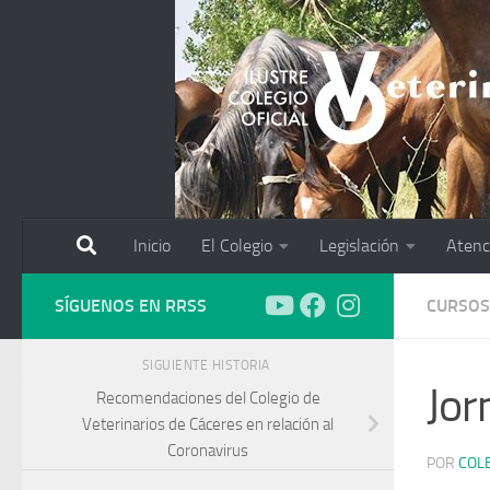
Saltar al contenido
Inicio
El Colegio
Legislación
Atenc
SÍGUENOS EN RRSS
CURSOS
SIGUIENTE HISTORIA
Jor
Recomendaciones del Colegio de
Veterinarios de Cáceres en relación al
Coronavirus
POR
COL