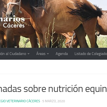
ión al Ciudadano
Áreas
Agenda
Listado de Colegiad
nadas sobre nutrición equi
EGIO VETERINARIO CÁCERES
·
5 MARZO, 2020