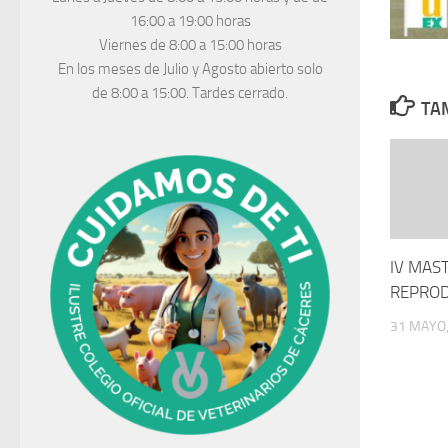
16:00 a 19:00 horas
Viernes de 8:00 a 15:00 horas
En los meses de Julio y Agosto abierto solo
de 8:00 a 15:00. Tardes cerrado.
TAM
IV MAST
REPROD
31 MAYO,