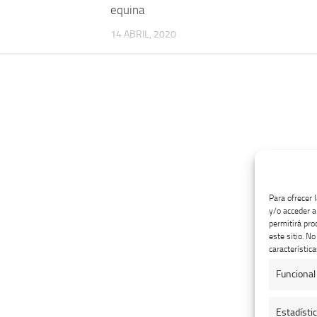
equina
14 ABRIL, 2020
Para ofrecer 
y/o acceder a
permitirá pro
este sitio. N
característica
Funcional
Estadísti