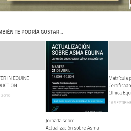
BIÉN TE PODRÍA GUSTAR...
ER IN EQUINE
Matrícula p
UCTION
Certificad
Clínica Equ
 2016
16 SEPTIEM
Jornada sobre
Actualización sobre Asma