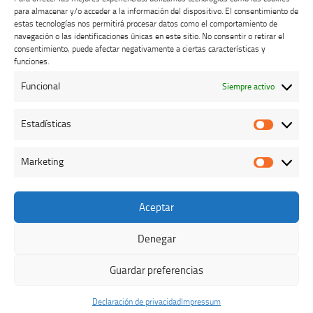
para almacenar y/o acceder a la información del dispositivo. El consentimiento de
estas tecnologías nos permitirá procesar datos como el comportamiento de
navegación o las identificaciones únicas en este sitio. No consentir o retirar el
consentimiento, puede afectar negativamente a ciertas características y
Buzón de dudas, quejas y sugerencias
funciones.
Funcional
Siempre activo
AVISO LEGAL Y PRIVACIDAD
Estadísticas
Estadíst
Marketing
Marketi
Aceptar
Colegio Oficial de Veterinarios de Cáceres © 2026. Todos los
derechos reservados.
Denegar
Funciona con
- Diseñado con el
Tema Hueman
Guardar preferencias
Declaración de privacidad
Impressum