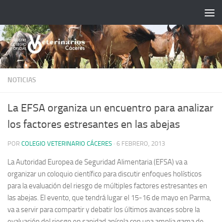
Saltar al contenido
NOTICIAS
La EFSA organiza un encuentro para analizar
los factores estresantes en las abejas
POR
COLEGIO VETERINARIO CÁCERES
·
6 FEBRERO, 2013
La Autoridad Europea de Seguridad Alimentaria (EFSA) va a
organizar un coloquio científico para discutir enfoques holísticos
para la evaluación del riesgo de múltiples factores estresantes en
las abejas.
El evento, que tendrá lugar el 15-16 de mayo en Parma,
va a servir para compartir y debatir los últimos avances sobre la
evaluación del riesgo en sanidad apícola con una amplia gama de