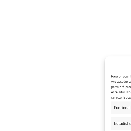
Para ofrecer 
y/o acceder a
permitirá pro
este sitio. N
característica
Funcional
Estadísti