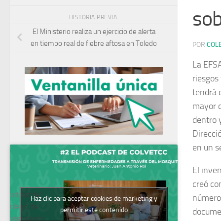
sob
HISTORIA PREVIA
El Ministerio realiza un ejercicio de alerta
en tiempo real de fiebre aftosa en Toledo
POR
COL
La EFSA
riesgos 
tendrá q
mayor c
dentro 
Direcci
en un s
El inve
creó co
Podcast del
número 
Haz clic para aceptar cookies de marketing y
Colegio de
permitir este contenido
documen
Veterinarios