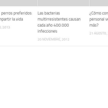
z perros preferidos
Las bacterias
¿Cómo con
partir la vida
multirresistentes causan
personal v
cada año 400.000
más?
, 2013
infecciones
21 AGOSTO,
20 NOVIEMBRE, 2012