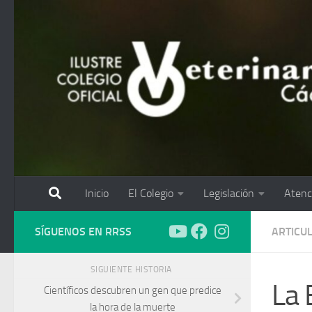
Saltar al contenido
Inicio
El Colegio
Legislación
Atenc
SÍGUENOS EN RRSS
ARTICU
SIGUIENTE HISTORIA
La 
Científicos descubren un gen que predice
la hora de la muerte