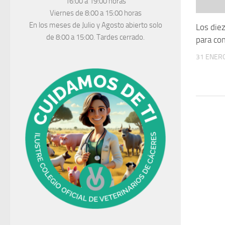
16:00 a 19:00 horas
Viernes de 8:00 a 15:00 horas
En los meses de Julio y Agosto abierto solo
Los die
de 8:00 a 15:00. Tardes cerrado.
para com
31 ENERO