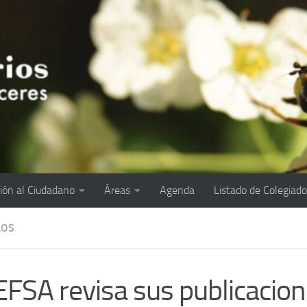
ión al Ciudadano
Áreas
Agenda
Listado de Colegiad
LOS
EFSA revisa sus publicacio