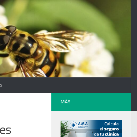
os
MÁS
nes