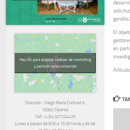
desarro
solicit
genétic
El objet
gestore
en part
investi
Haz clic para aceptar cookies de marketing
y permitir este contenido
Artículo
TAM
Dirección :
Diego María Crehuet 6.
10002 Cáceres
Telf :
(+34) 927224425
Lunes a Jueves
de 8:00 a 15:00 horas y de
de