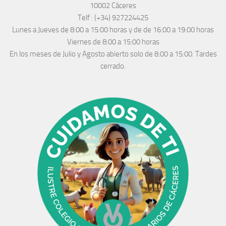
10002 Cáceres
Telf :
(+34) 927224425
Lunes a Jueves
de 8:00 a 15:00 horas y de
de 16:00 a 19:00 horas
Viernes de 8:00 a 15:00 horas
En los meses de Julio y Agosto abierto solo de 8:00 a 15:00. Tardes
cerrado.