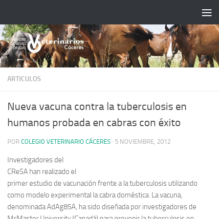
Saltar al contenido
ARTICULOS
Nueva vacuna contra la tuberculosis en
humanos probada en cabras con éxito
POR
COLEGIO VETERINARIO CÁCERES
·
5 NOVIEMBRE, 2012
Investigadores del
CReSA han realizado el
primer estudio de vacunación frente a la tuberculosis utilizando
como modelo experimental la cabra doméstica. La vacuna,
denominada AdAg85A, ha sido diseñada por investigadores de
McMaster University (Canadá) para prevenir la tuberculosis en