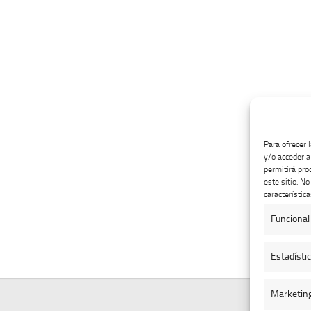
Para ofrecer 
y/o acceder a
permitirá pro
este sitio. N
característica
Funcional
Estadísti
Marketin