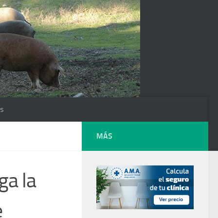
os
MÁS
ga la
e