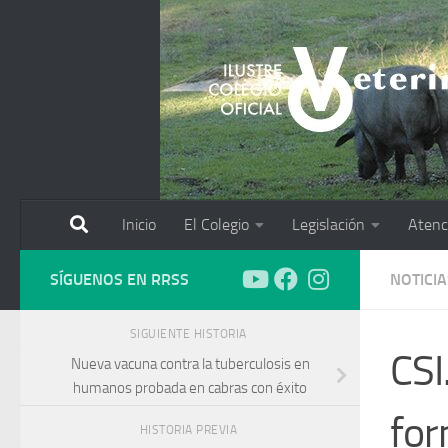
Saltar al contenido
Inicio
El Colegio
Legislación
Atenc
SÍGUENOS EN RRSS
NOTICIA
SIGUIENTE HISTORIA
CSI
Nueva vacuna contra la tuberculosis en
humanos probada en cabras con éxito
for
HISTORIA PREVIA