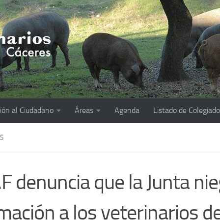
ión al Ciudadano
Áreas
Agenda
Listado de Colegiad
S
.F denuncia que la Junta nie
mación a los veterinarios d