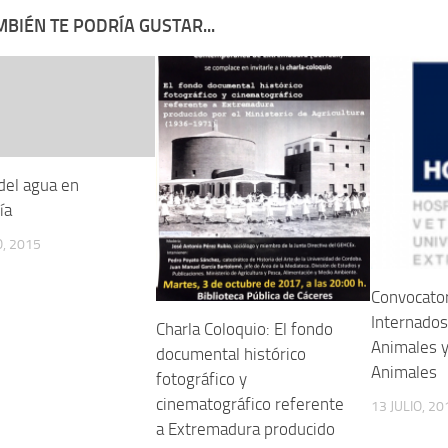
BIÉN TE PODRÍA GUSTAR...
del agua en
ía
, 2015
Convocator
Internado
Charla Coloquio: El fondo
Animales 
documental histórico
Animales
fotográfico y
cinematográfico referente
13 JULIO, 20
a Extremadura producido