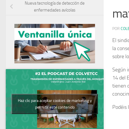
Nueva tecnología de detección de
ma
enfermedades avícolas
POR
COL
El sind
la cons
sobre l
Según in
14 del 
tienen 
conocim
Podcast del
Haz clic para aceptar cookies de marketing y
Colegio de
Podéis l
permitir este contenido
Veterinarios