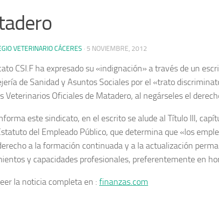
tadero
EGIO VETERINARIO CÁCERES
·
5 NOVIEMBRE, 2012
icato CSI.F ha expresado su «indignación» a través de un escr
ejería de Sanidad y Asuntos Sociales por el «trato discriminat
os Veterinarios Oficiales de Matadero, al negárseles el derech
forma este sindicato, en el escrito se alude al Título III, capítu
Estatuto del Empleado Público, que determina que «los emple
derecho a la formación continuada y a la actualización perm
ientos y capacidades profesionales, preferentemente en hora
eer la noticia completa en :
finanzas.com