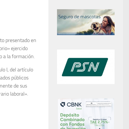
ito presentado en
orio» ejercido
o a la formación.
lo I, del artículo
ados públicos
anente de sus
rio laboral».