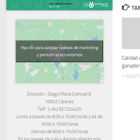
TAM
Haz clic para aceptar cookies de marketing
y permitir este contenido
Calidad 
ganader
7 AGOSTO
Dirección :
Diego María Crehuet 6.
10002 Cáceres
Telf :
(+34) 927224425
Lunes a Jueves
de 8:00 a 15:00 horas y de
de
16:00 a 19:00 horas
Viernes de 8:00 a 15:00 horas
En los meses de Julio y Agosto abierto solo