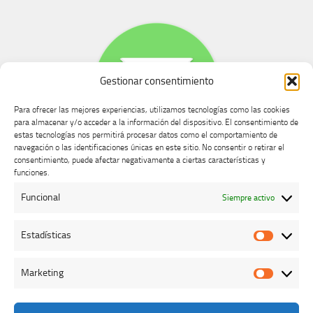
Gestionar consentimiento
Para ofrecer las mejores experiencias, utilizamos tecnologías como las cookies
para almacenar y/o acceder a la información del dispositivo. El consentimiento de
estas tecnologías nos permitirá procesar datos como el comportamiento de
navegación o las identificaciones únicas en este sitio. No consentir o retirar el
consentimiento, puede afectar negativamente a ciertas características y
Buzón de dudas, quejas y sugerencias
funciones.
Funcional
Siempre activo
AVISO LEGAL Y PRIVACIDAD
Estadísticas
Estadíst
Marketing
Marketi