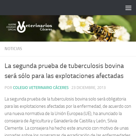
Saltar al contenido
NOTICIAS
La segunda prueba de tuberculosis bovina
será sólo para las explotaciones afectadas
POR
COLEGIO VETERINARIO CÁCERES
·
23 DICIEMBRE, 2013
La segunda prueba de la tuberculosis bovina solo será obligatoria
para las explotaciones afectadas por la enfermedad, de acuerdo con
una nueva normativa de la Unión Europea (UE), ha anunciado la
consejera de Agricultura y Ganadería de Castilla y León, Silvia
Clemente. La consejera ha hecho este anuncio con motivo de unas
jornadas sobre los programas de erradicación de las enfermedades