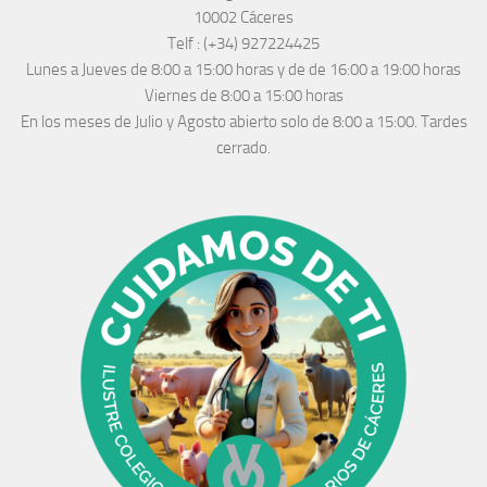
10002 Cáceres
Telf :
(+34) 927224425
Lunes a Jueves
de 8:00 a 15:00 horas y de
de 16:00 a 19:00 horas
Viernes de 8:00 a 15:00 horas
En los meses de Julio y Agosto abierto solo de 8:00 a 15:00. Tardes
cerrado.