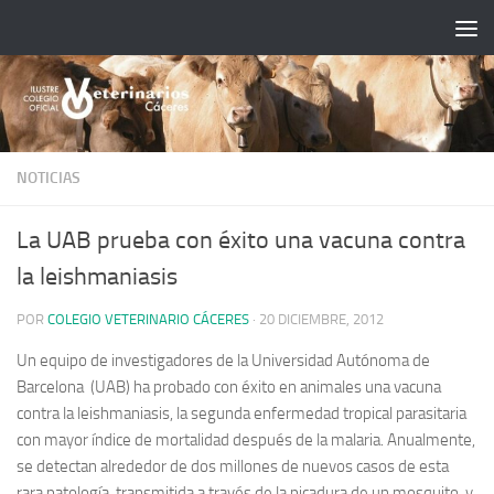
Saltar al contenido
NOTICIAS
La UAB prueba con éxito una vacuna contra
la leishmaniasis
POR
COLEGIO VETERINARIO CÁCERES
·
20 DICIEMBRE, 2012
Un equipo de investigadores de la Universidad Autónoma de
Barcelona (UAB) ha probado con éxito en animales una vacuna
contra la leishmaniasis, la segunda enfermedad tropical parasitaria
con mayor índice de mortalidad después de la malaria.
Anualmente,
se detectan alrededor de dos millones de nuevos casos de esta
rara patología, transmitida a través de la picadura de un mosquito, y