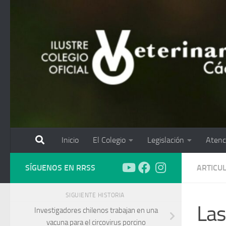
Saltar al contenido
Inicio
El Colegio
Legislación
Atenc
SÍGUENOS EN RRSS
ARTICU
SIGUIENTE HISTORIA
Las
Investigadores chilenos trabajan en una
vacuna para el circovirus porcino