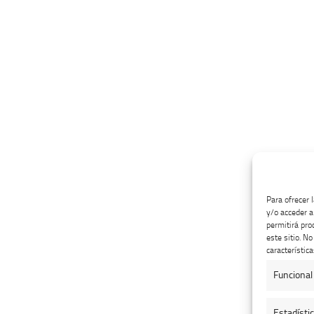
Para ofrecer 
y/o acceder a
permitirá pro
este sitio. N
característica
Funcional
Estadísti