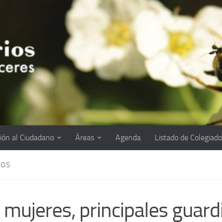
ión al Ciudadano
Áreas
Agenda
Listado de Colegiad
LOS
 mujeres, principales guard