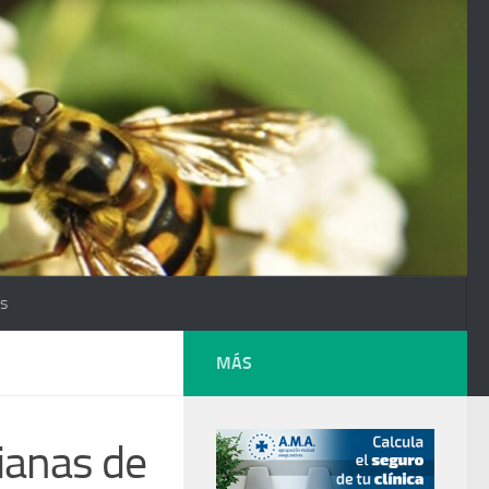
os
MÁS
ianas de