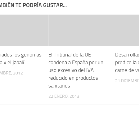
BIÉN TE PODRÍA GUSTAR...
iados los genomas
El Tribunal de la UE
Desarrolla
o y el jabalí
condena a España por un
predice la 
uso excesivo del IVA
carne de v
EMBRE, 2012
reducido en productos
21 DICIEMBR
sanitarios
22 ENERO, 2013