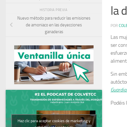
la 
HISTORIA PREVIA
Nuevo método para reducir las emisiones
de amoniaco en las deyecciones
POR
COL
ganaderas
Las muj
ser con
esfuerz
aliment
Sin emb
autócto
Guardian
Podéis l
Podcast del
Haz clic para aceptar cookies de marketing y
Colegio de