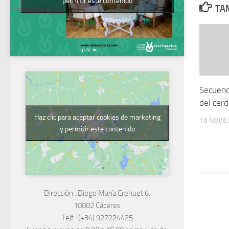
permitir este contenido
TAM
Veterinarios
Secuenc
del cerd
Haz clic para aceptar cookies de marketing
16 NOVI
y permitir este contenido
Dirección :
Diego María Crehuet 6.
10002 Cáceres
Telf :
(+34) 927224425