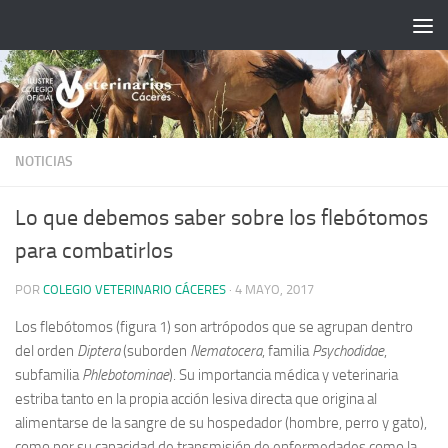
Saltar al contenido
NOTICIAS
Lo que debemos saber sobre los flebótomos
para combatirlos
POR
COLEGIO VETERINARIO CÁCERES
·
4 MAYO, 2017
Los flebótomos (figura 1) son artrópodos que se agrupan dentro
del orden
Diptera
(suborden
Nematocera
, familia
Psychodidae
,
subfamilia
Phlebotominae
). Su importancia médica y veterinaria
estriba tanto en la propia acción lesiva directa que origina al
alimentarse de la sangre de su hospedador (hombre, perro y gato),
como por su capacidad de transmisión de enfermedades como la