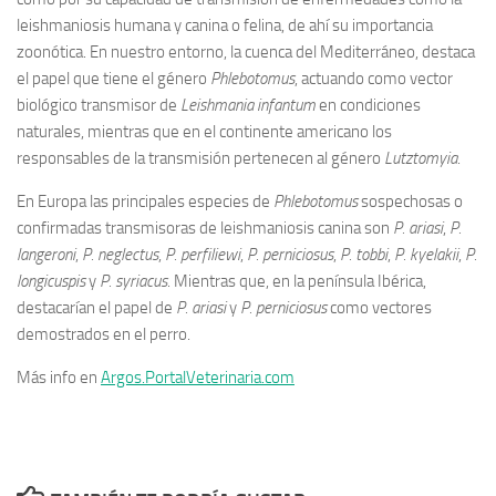
leishmaniosis humana y canina o felina, de ahí su importancia
zoonótica. En nuestro entorno, la cuenca del Mediterráneo, destaca
el papel que tiene el género
Phlebotomus
, actuando como vector
biológico transmisor de
Leishmania infantum
en condiciones
naturales, mientras que en el continente americano los
responsables de la transmisión pertenecen al género
Lutztomyia
.
En Europa las principales especies de
Phlebotomus
sospechosas o
confirmadas transmisoras de leishmaniosis canina son
P. ariasi
,
P.
langeroni
,
P. neglectus
,
P. perfiliewi
,
P. perniciosus
,
P. tobbi
,
P. kyelakii
,
P.
longicuspis
y
P. syriacus
. Mientras que, en la península Ibérica,
destacarían el papel de
P. ariasi
y
P. perniciosus
como vectores
demostrados en el perro.
Más info en
Argos.PortalVeterinaria.com