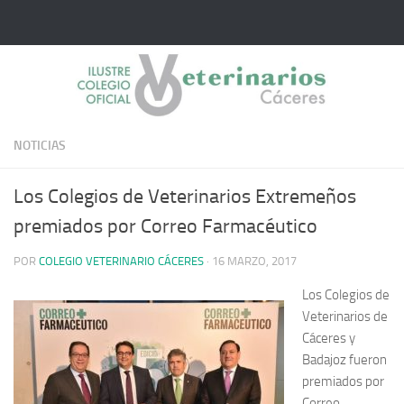
Saltar al contenido
NOTICIAS
Los Colegios de Veterinarios Extremeños
premiados por Correo Farmacéutico
POR
COLEGIO VETERINARIO CÁCERES
·
16 MARZO, 2017
Los Colegios de
Veterinarios de
Cáceres y
Badajoz fueron
premiados por
Correo