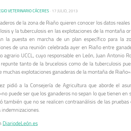
EGIO VETERINARIO CÁCERES
·
17 JULIO, 2013
aderos de la zona de Riaño quieren conocer los datos reales 
losis y la tuberculosis en las explotaciones de la montaña or
n la puesta en marcha de un plan específico para la zo
iones de una reunión celebrada ayer en Riaño entre ganade
to agrario UCCL, cuyo responsable en León, Juan Antonio Ro
 repunte tanto de la brucelosis como de la tuberculosis pue
de muchas explotaciones ganaderas de la montaña de Riaño»
ez pidió a la Consejería de Agricultura que aborde el asu
«no puede ser que los ganaderos no sepan lo que tienen en s
 también que no se realicen contraanálisis de las pruebas o
 indemnizaciones.
en
DiariodeLeón.es