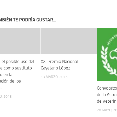
BIÉN TE PODRÍA GUSTAR...
 el posible uso del
XXI Premio Nacional
te como sustituto
Cayetano López
o en la
13 MARZO, 2015
ación de los
s
Convocator
de la Asoc
O, 2013
de Veterin
20 MAYO, 2