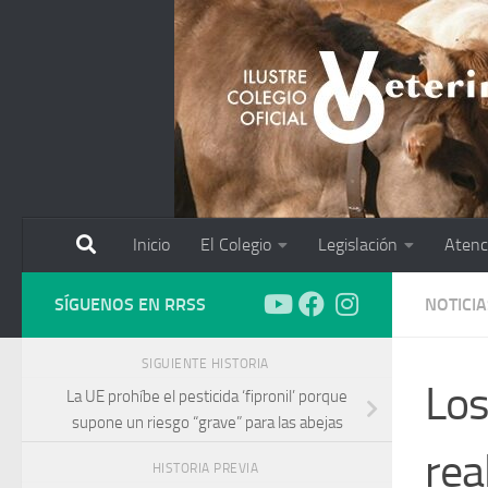
Saltar al contenido
Inicio
El Colegio
Legislación
Atenc
SÍGUENOS EN RRSS
NOTICIA
SIGUIENTE HISTORIA
Los
La UE prohíbe el pesticida ‘fipronil’ porque
supone un riesgo “grave” para las abejas
rea
HISTORIA PREVIA