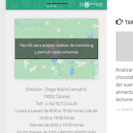
TAM
Haz clic para aceptar cookies de marketing
y permitir este contenido
Analizan
chocola
del suer
Dirección :
Diego María Crehuet 6.
aliment
10002 Cáceres
lechone
Telf :
(+34) 927224425
14 MARZ
Lunes a Jueves
de 8:00 a 15:00 horas y de
de
16:00 a 19:00 horas
Viernes de 8:00 a 15:00 horas
En los meses de Julio y Agosto abierto solo