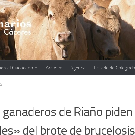
ión al Ciudadano
Áreas
Agenda
Listado de Colegiad
S
 ganaderos de Riaño piden
les» del brote de brucelosis