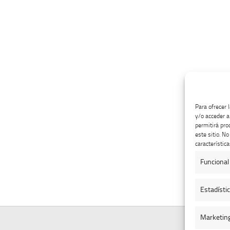
Para ofrecer 
y/o acceder a
permitirá pro
este sitio. N
característica
Funcional
Estadísti
Marketin