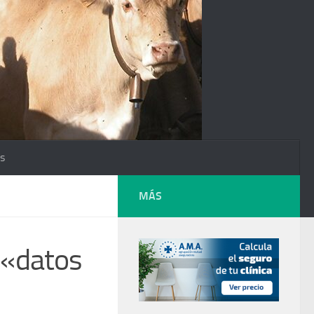
os
MÁS
 «datos