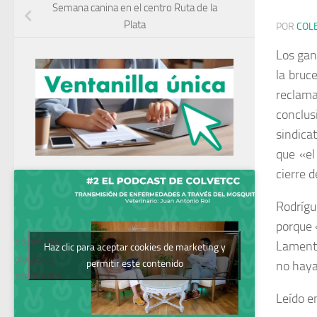
Semana canina en el centro Ruta de la
Plata
POR
COL
Los gan
la bruce
reclama
conclus
sindica
que «el
cierre 
Rodrígu
porque 
Podcast del
Lamentó
Haz clic para aceptar cookies de marketing y
Colegio de
permitir este contenido
no haya
Veterinarios
Leído 