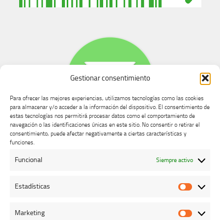
Gestionar consentimiento
Para ofrecer las mejores experiencias, utilizamos tecnologías como las cookies
para almacenar y/o acceder a la información del dispositivo. El consentimiento de
estas tecnologías nos permitirá procesar datos como el comportamiento de
navegación o las identificaciones únicas en este sitio. No consentir o retirar el
consentimiento, puede afectar negativamente a ciertas características y
Buzón de dudas, quejas y sugerencias
funciones.
Funcional
Siempre activo
AVISO LEGAL Y PRIVACIDAD
Estadísticas
Estadíst
Marketing
Marketi