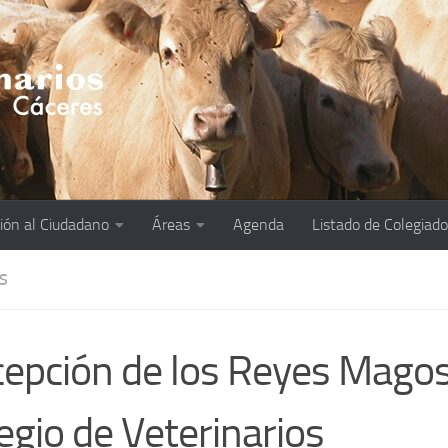
ión al Ciudadano
Áreas
Agenda
Listado de Colegiad
S
epción de los Reyes Magos
egio de Veterinarios