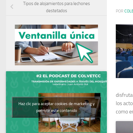
Tipos de alojamientos para lechones
destetados
POR
COL
disfruta
Podcast del
los act
Haz clic para aceptar cookies de marketing y
Colegio de
permitir este contenido
como en
Veterinarios