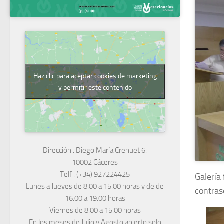
Haz clic para aceptar cookies de marketing
y permitir este contenido
Dirección :
Diego María Crehuet 6.
10002 Cáceres
Telf :
(+34) 927224425
Galería
Lunes a Jueves
de 8:00 a 15:00 horas y de
de
contras
16:00 a 19:00 horas
Viernes de 8:00 a 15:00 horas
En los meses de Julio y Agosto abierto solo