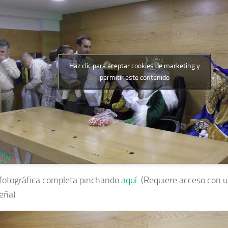
Haz clic para aceptar cookies de marketing y
permitir este contenido
 fotográfica completa pinchando
aquí.
(Requiere acceso con u
eña)