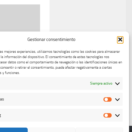
Gestionar consentimiento
s de la
d de Viena
las mejores experiencias, utilizamos tecnologías como las cookies para almacenar
 sistema de
 la información del dispositivo. El consentimiento de estas tecnologías nos
cesar datos como el comportamiento de navegación o las identificaciones únicas en
al portátil para
o consentir o retirar el consentimiento, puede afectar negativamente a ciertas
s y funciones.
, 2013
Siempre activo
cas
Estadístic
g
Marketing