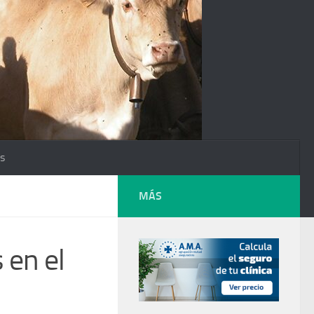
os
MÁS
 en el