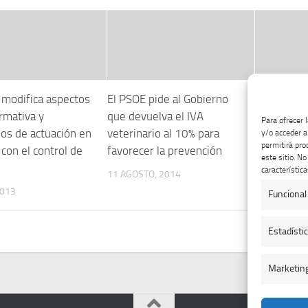
 modifica aspectos
El PSOE pide al Gobierno
Veterinario
rmativa y
que devuelva el IVA
Universida
Para ofrecer 
los de actuación en
veterinario al 10% para
diseñan un
y/o acceder a
permitirá pro
 con el control de
favorecer la prevención
soporte vit
este sitio. N
caballos
característica
11 AGOSTO, 2014
2013
16 OCTUBRE
Funcional
Estadísti
Marketin