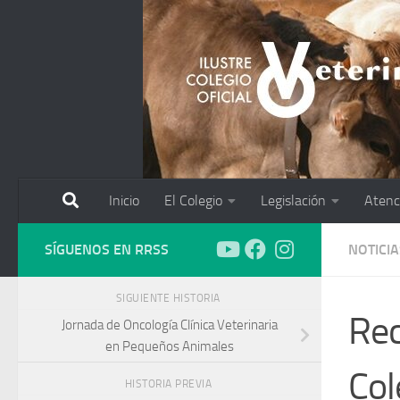
Saltar al contenido
Inicio
El Colegio
Legislación
Atenc
SÍGUENOS EN RRSS
NOTICIA
SIGUIENTE HISTORIA
Rec
Jornada de Oncología Clínica Veterinaria
en Pequeños Animales
Col
HISTORIA PREVIA