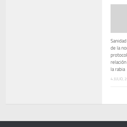
Sanidad
de la no
protoco
relación
la rabia
4 JULIO, 