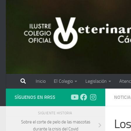
Saltar al contenido
Inicio
El Colegio
Legislación
Atenc
SÍGUENOS EN RRSS
NOTICIA
SIGUIENTE HISTORIA
Los
Sobre el corte de pelo de las mascotas
durante la crisis del Covid