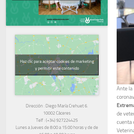
Haz clic para aceptar cookies de marketing
y permitir este contenido
Ante la
coronav
Extrema
Dirección :
Diego María Crehuet 6.
10002 Cáceres
de vete
Telf :
(+34) 927224425
cuenta c
Lunes a Jueves
de 8:00 a 15:00 horas y de
de
Veterina