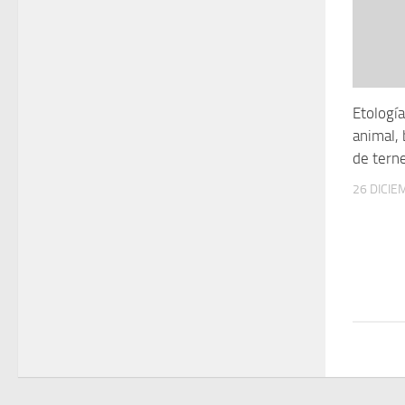
Etología
animal,
de tern
26 DICIE