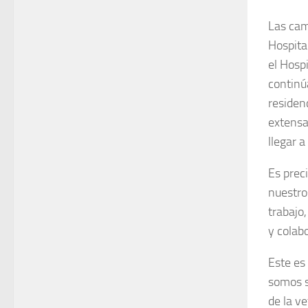
Las cam
Hospita
el Hosp
continú
residen
extensa
llegar a
Es prec
nuestros
trabajo
y colabo
Este es
somos s
de la v