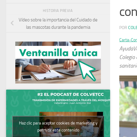
con
HISTORIA PREVIA
Vídeo sobre la importancia del Cuidado de
las mascotas durante la pandemia
POR
COL
Carta-Con
AyudaVet
Colegio
sanitari
Podcast del
Haz clic para aceptar cookies de marketing y
Colegio de
permitir este contenido
Veterinarios