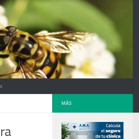
os
MÁS
ura