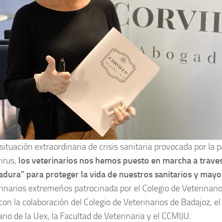
 situación extraordinaria de crisis sanitaria provocada por la
irus,
los veterinarios nos hemos puesto en marcha a trave
dura” para proteger la vida de nuestros sanitarios y mayo
rinarios extremeños patrocinada por el Colegio de Veterinari
on la colaboración del Colegio de Veterinarios de Badajoz, el 
rio de la Uex, la Facultad de Veterinaria y el CCMIJU.