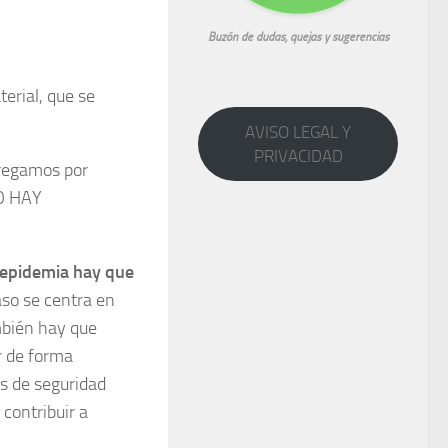
Buzón de dudas, quejas y sugerencias
erial, que se
AVISO LEGAL Y
PRIVACIDAD
tregamos por
NO HAY
 epidemia hay que
aso se centra en
mbién hay que
r de forma
os de seguridad
 contribuir a