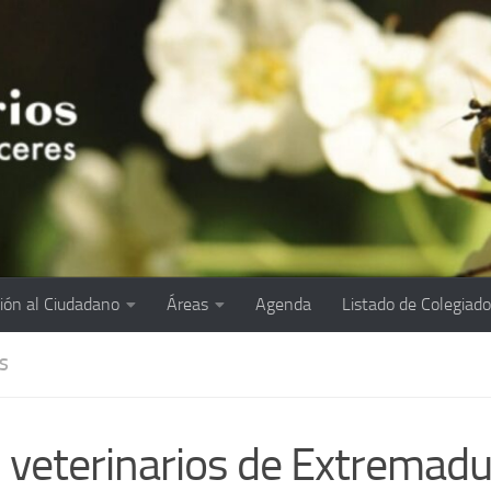
ión al Ciudadano
Áreas
Agenda
Listado de Colegiad
S
 veterinarios de Extremad