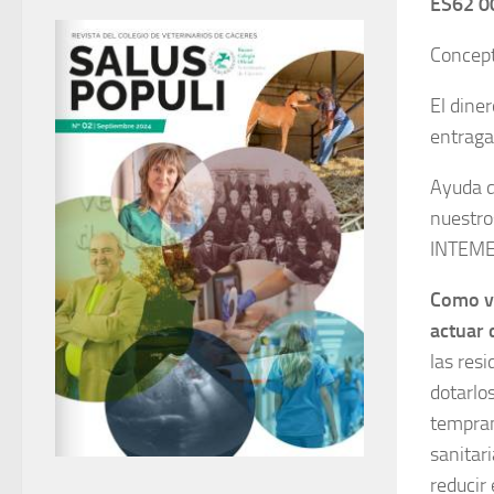
ES62 0
Concep
El dine
entraga
Ayuda d
nuestro
INTEME
Como ve
actuar 
las res
dotarlo
tempran
sanitar
reducir