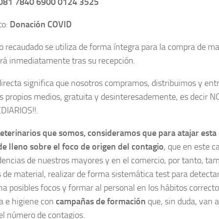
081 7840 6900 0124 3525
to:
Donación COVID
ro recaudado se utiliza de forma íntegra para la compra de mat
rá inmediatamente tras su recepción.
irecta significa que nosotros compramos, distribuimos y en
s propios medios, gratuita y desinteresademente, es decir 
DIARIOS!!.
terinarios que somos, consideramos que para atajar esta
de lleno sobre el foco de origen del contagio
, que en este c
idencias de nuestros mayores y en el comercio, por tanto, ta
s de material, realizar de forma sistemática test para detecta
a posibles focos y formar al personal en los hábitos correct
ia e higiene con
campañas de formación
que, sin duda, van a
 el número de contagios.