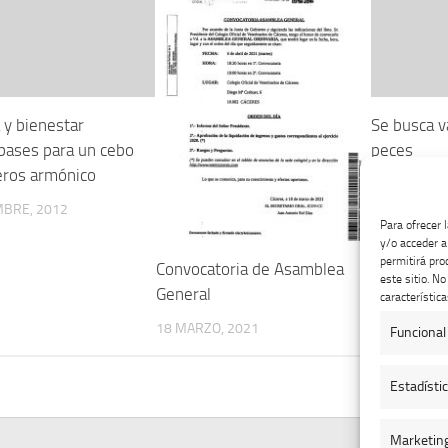
 y bienestar
Se busca v
 bases para un cebo
peces
eros armónico
26 JUNIO, 2
MBRE, 2012
Para ofrecer 
y/o acceder a
permitirá pro
Convocatoria de Asamblea
este sitio. N
General
característica
18 MARZO, 2021
Funcional
Estadísti
Marketin