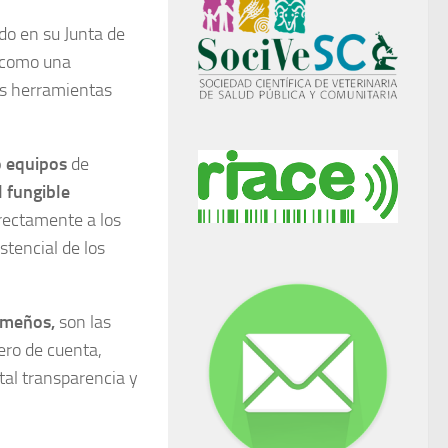
ado en su Junta de
o como una
las herramientas
o equipos
de
 fungible
rectamente a los
stencial de los
remeños,
son las
ero de cuenta,
otal transparencia y