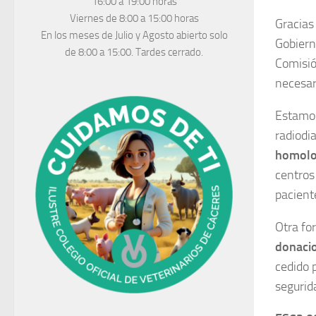
16:00 a 19:00 horas
Viernes de 8:00 a 15:00 horas
Gracias 
En los meses de Julio y Agosto abierto solo
Gobierno
de 8:00 a 15:00. Tardes cerrado.
Comisió
necesar
Estamo
radiodia
homol
centros 
paciente
Otra fo
donaci
cedido p
segurid