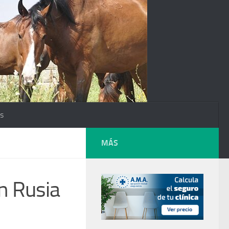
os
MÁS
n Rusia