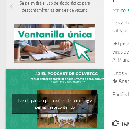
Se permitirá el uso del ácido láctico para
descontaminar las canales de vacuno
POR
COL
Las aut
salvajes
«El jue
virus a
AFP una
Unos 4.
de Anap
Podéis 
Podcast del
Haz clic para aceptar cookies de marketing y
Colegio de
permitir este contenido
Veterinarios
TAM