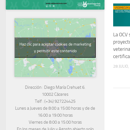
La OCV 
proyect
Haz clic para aceptar cookies de marketing
veterina
y permitir este contenido
certifica
28 JULIO,
Dirección :
Diego María Crehuet 6.
10002 Cáceres
Telf :
(+34) 927224425
Lunes a Jueves
de 8:00 a 15:00 horas y de
de
16:00 a 19:00 horas
Viernes de 8:00 a 15:00 horas
En los meses de Julio y Agosto abierto solo