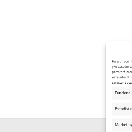
Para ofrecer 
y/o acceder a
permitirá pro
este sitio. N
característica
Funcional
Estadísti
Marketin