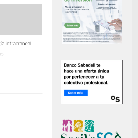
ía intracraneal
15