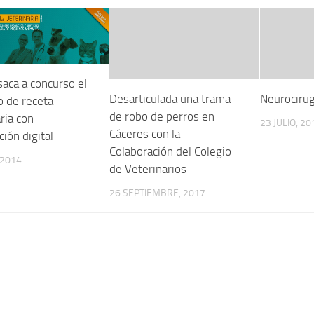
saca a concurso el
Desarticulada una trama
Neurocirug
o de receta
de robo de perros en
ria con
23 JULIO, 20
Cáceres con la
ción digital
Colaboración del Colegio
 2014
de Veterinarios
26 SEPTIEMBRE, 2017