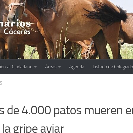
ión al Ciudadano
Áreas
Agenda
Listado de Colegiad
S
 de 4.000 patos mueren e
 la gripe aviar