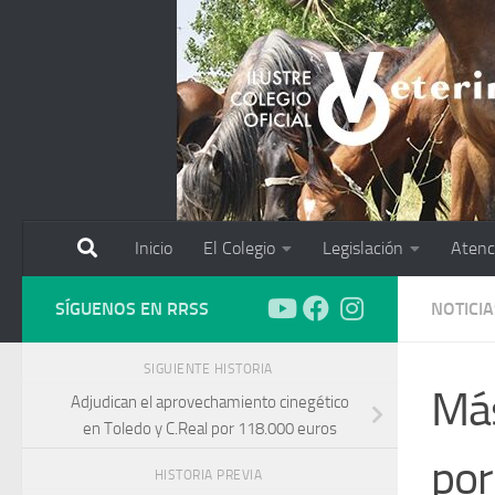
Saltar al contenido
Inicio
El Colegio
Legislación
Atenc
SÍGUENOS EN RRSS
NOTICIA
SIGUIENTE HISTORIA
Más
Adjudican el aprovechamiento cinegético
en Toledo y C.Real por 118.000 euros
por
HISTORIA PREVIA