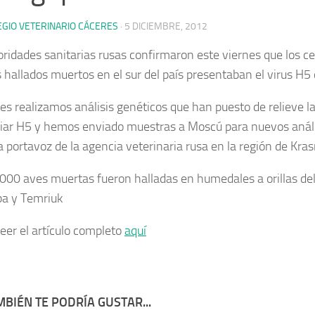
EGIO VETERINARIO CÁCERES
·
5 DICIEMBRE, 2012
oridades sanitarias rusas confirmaron este viernes que los c
 hallados muertos en el sur del país presentaban el virus H5 d
ves realizamos análisis genéticos que han puesto de relieve l
viar H5 y hemos enviado muestras a Moscú para nuevos anális
 portavoz de la agencia veterinaria rusa en la región de Kra
000 aves muertas fueron halladas en humedales a orillas de
a y Temriuk
leer el artículo completo
aquí
BIÉN TE PODRÍA GUSTAR...