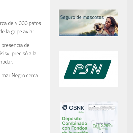
erca de 4.000 patos
e la gripe aviar.
a presencia del
is», precisó a la
snodar.
l mar Negro cerca