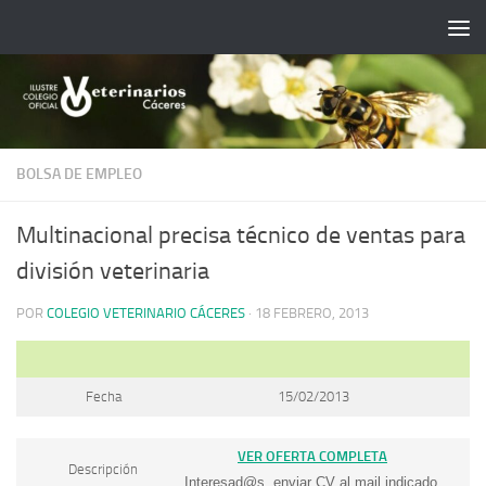
Saltar al contenido
BOLSA DE EMPLEO
Multinacional precisa técnico de ventas para
división veterinaria
POR
COLEGIO VETERINARIO CÁCERES
·
18 FEBRERO, 2013
Fecha
15/02/2013
VER OFERTA COMPLETA
Descripción
Interesad@s, enviar CV al mail indicado.