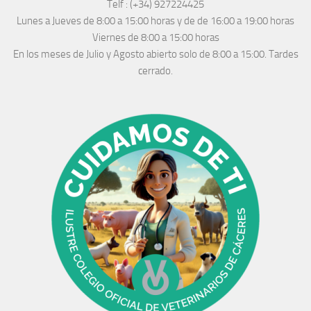
Telf :
(+34) 927224425
Lunes a Jueves
de 8:00 a 15:00 horas y de
de 16:00 a 19:00 horas
Viernes de 8:00 a 15:00 horas
En los meses de Julio y Agosto abierto solo de 8:00 a 15:00. Tardes
cerrado.