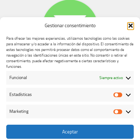
Gestionar consentimiento
Para ofrecer las mejores experiencias, utilizamos tecnologías como las cookies
para almacenar y/o acceder a la información del dispositivo. El consentimiento de
estas tecnologías nos permitirá procesar datos como el comportamiento de
navegación o las identificaciones únicas en este sitio. No consentir o retirar el
consentimiento, puede afectar negativamente a ciertas características y
Buzón de dudas, quejas y sugerencias
funciones.
Funcional
Siempre activo
AVISO LEGAL Y PRIVACIDAD
Estadísticas
Estadíst
Marketing
Marketi
Aceptar
Colegio Oficial de Veterinarios de Cáceres © 2026. Todos los