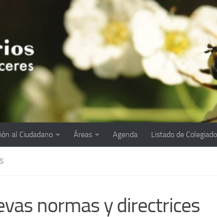
ión al Ciudadano
Áreas
Agenda
Listado de Colegiad
S
vas normas y directrices