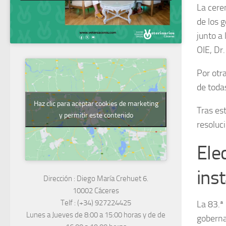
La cere
de los 
junto a
OIE, Dr.
Por otr
de toda
Haz clic para aceptar cookies de marketing
Tras es
y permitir este contenido
resoluc
Ele
ins
Dirección :
Diego María Crehuet 6.
10002 Cáceres
Telf :
(+34) 927224425
La 83.ª
Lunes a Jueves
de 8:00 a 15:00 horas y de
de
goberna