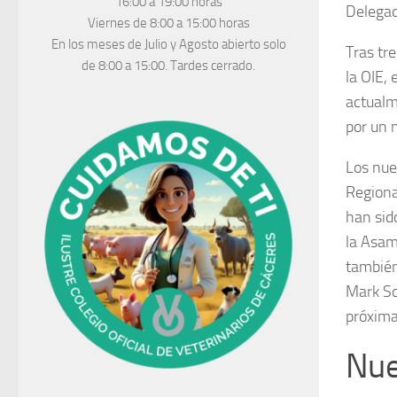
16:00 a 19:00 horas
Delegad
Viernes de 8:00 a 15:00 horas
En los meses de Julio y Agosto abierto solo
Tras tr
de 8:00 a 15:00. Tardes cerrado.
la OIE,
actualm
por un 
Los nue
Regiona
han sid
la Asam
también
Mark Sc
próxima
Nue