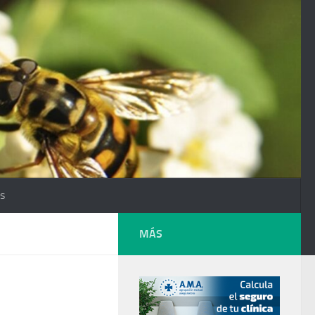
os
MÁS