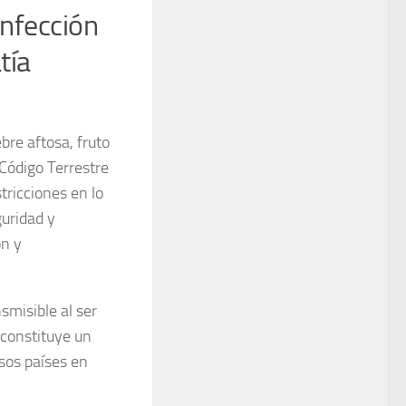
infección
tía
ebre aftosa
, fruto
 Código Terrestre
tricciones en lo
guridad y
ón y
nsmisible al ser
 constituye un
sos países en