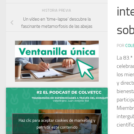
int
HISTORIA PREVIA
Un vídeo en ‘time-lapse’ descubre la
sob
fascinante metamorfosis de las abejas
POR
COL
La 83.ª
celebra
los mie
y direc
bienest
partici
Miembro
intergu
Podcast del
Haz clic para aceptar cookies de marketing y
científi
Colegio de
permitir este contenido
Veterinarios