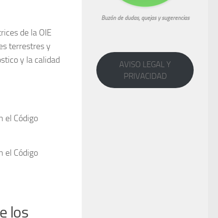
Buzón de dudas, quejas y sugerencias
rices de la OIE
es terrestres y
tico y la calidad
AVISO LEGAL Y
PRIVACIDAD
n el Código
n el Código
e los