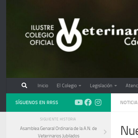
Saltar al contenido
Inicio
El Colegio
Legislación
Atenc
SÍGUENOS EN RRSS
NOTICIA
SIGUIENTE HISTORIA
Nue
Asamblea Genaral Ordinaria de la A.N. de
Veterinarios Jubilados