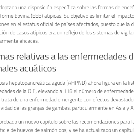
doptado una disposición específica sobre las formas de
encef
forme bovina (EEB) atípicas
. Su objetivo es limitar el impact
nes en el estatus oficial de países afectados, puesto que la d
ción de casos atípicos era un reflejo de los sistemas de vigila
larmente eficaces.
as relativas a las enfermedades d
ales acuáticos
osis hepatopancreática aguda
(AHPND) ahora figura en la lis
dades de la OIE, elevando a 118 el número de enfermedades
Se trata de una enfermedad emergente con efectos devastador
ividad de las granjas de gambas, particularmente en Asia y A
probado un nuevo capítulo sobre las recomendaciones para 
rficie de huevos de salmónidos
, y se ha actualizado un capítul