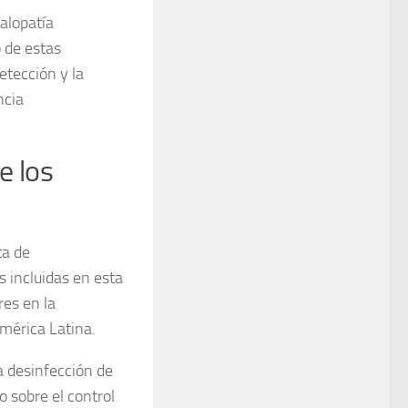
alopatía
o de estas
etección y la
ncia
e los
ta de
 incluidas en esta
es en la
mérica Latina.
la
desinfección de
o sobre el control