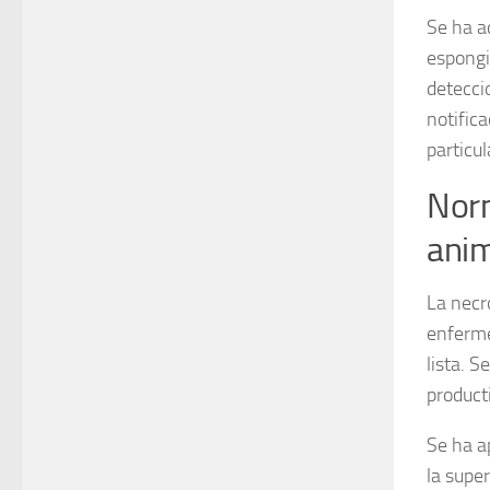
Se ha a
espongi
deteccio
notifica
particu
Norm
anim
La
necr
enferme
lista. 
product
Se ha a
la supe