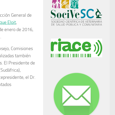
ección General de
que Eloit
,
 de enero de 2016,
.
nsejo, Comisiones
alizadas también
s. El Presidente de
Sudáfrica),
epresidente, el Dr.
ntados