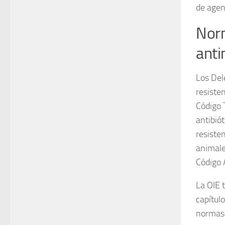
de agen
Norm
anti
Los Del
resiste
Código 
antibiót
resiste
animale
Código 
La OIE 
capítulo
normas 