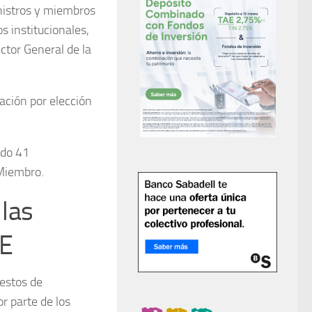
inistros y miembros
s institucionales,
ctor General de la
ación por elección
ado 41
 Miembro.
 las
IE
uestos de
r parte de los