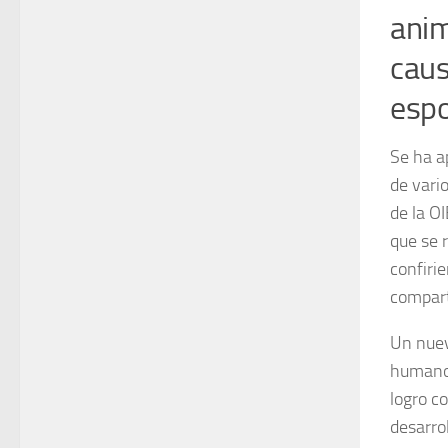
anim
cau
espo
Se ha a
de vari
de la OI
que se 
confiri
compar
Un nuev
humano 
logro c
desarrol