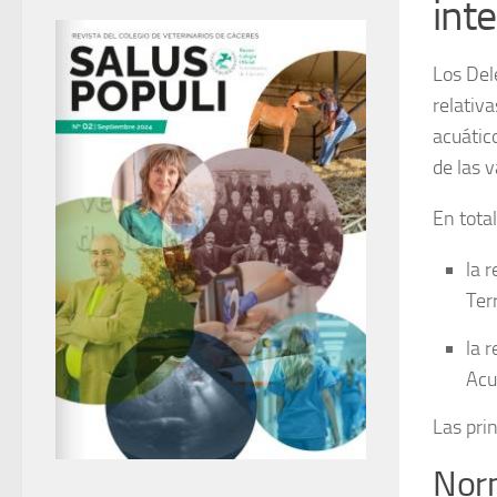
int
Los Del
relativ
acuátic
de las 
En tota
la 
Ter
la 
Acu
Las pri
Norm