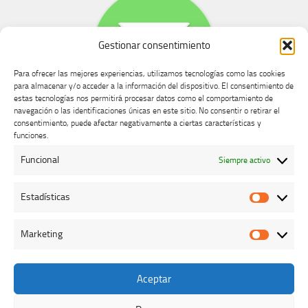
Gestionar consentimiento
Para ofrecer las mejores experiencias, utilizamos tecnologías como las cookies
para almacenar y/o acceder a la información del dispositivo. El consentimiento de
estas tecnologías nos permitirá procesar datos como el comportamiento de
navegación o las identificaciones únicas en este sitio. No consentir o retirar el
consentimiento, puede afectar negativamente a ciertas características y
Buzón de dudas, quejas y sugerencias
funciones.
Funcional
Siempre activo
AVISO LEGAL Y PRIVACIDAD
Estadísticas
Estadíst
Marketing
Marketi
Aceptar
Colegio Oficial de Veterinarios de Cáceres © 2026. Todos los
derechos reservados.