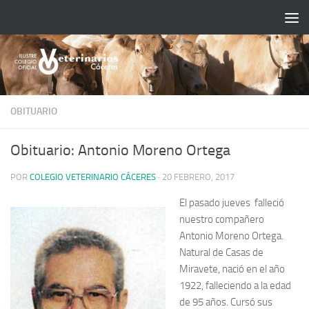
Saltar al contenido
OBITUARIO
Obituario: Antonio Moreno Ortega
POR
COLEGIO VETERINARIO CÁCERES
·
20 FEBRERO, 2017
El pasado jueves falleció
nuestro compañero
Antonio Moreno Ortega.
Natural de Casas de
Miravete, nació en el año
1922, falleciendo a la edad
de 95 años. Cursó sus