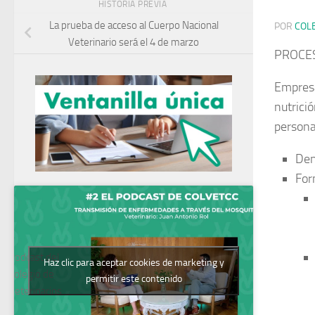
HISTORIA PREVIA
La prueba de acceso al Cuerpo Nacional
POR
COL
Veterinario será el 4 de marzo
PROCES
Empresa
nutrici
persona
Den
For
Podcast del
Haz clic para aceptar cookies de marketing y
Colegio de
permitir este contenido
Veterinarios