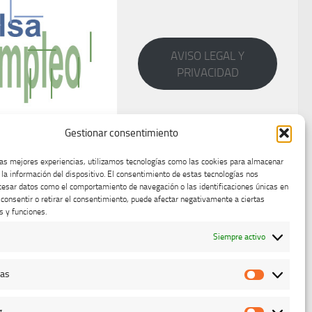
AVISO LEGAL Y
PRIVACIDAD
Gestionar consentimiento
 empleo
las mejores experiencias, utilizamos tecnologías como las cookies para almacenar
 la información del dispositivo. El consentimiento de estas tecnologías nos
 Norma de
cesar datos como el comportamiento de navegación o las identificaciones únicas en
 Cerdo Ibérico
o consentir o retirar el consentimiento, puede afectar negativamente a ciertas
s y funciones.
 2018
Siempre activo
cas
Estadístic
g