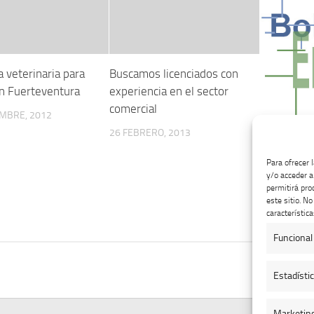
 veterinaria para
Buscamos licenciados con
en Fuerteventura
experiencia en el sector
comercial
EMBRE, 2012
26 FEBRERO, 2013
Oferta de
Para ofrecer 
y/o acceder a
Inspector
permitirá pro
Calidad de
este sitio. N
característica
17 AGOSTO,
Funcional
Estadísti
Marketin