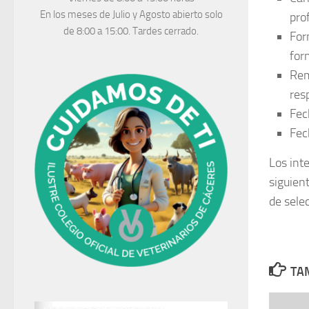
En los meses de Julio y Agosto abierto solo
pro
de 8:00 a 15:00. Tardes cerrado.
For
for
Rem
res
Fec
Fec
Los int
siguien
de sele
TAM