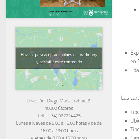
Exp
Haz clic para aceptar cookies de marketing
en 
y permitir este contenido
Eda
Las cara
Dirección :
Diego María Crehuet 6.
10002 Cáceres
Tip
Telf :
(+34) 927224425
Ubi
Lunes a Jueves
de 8:00 a 15:00 horas y de
de
Tip
16:00 a 19:00 horas
Car
Viernes de 8:00 a 15:00 horas