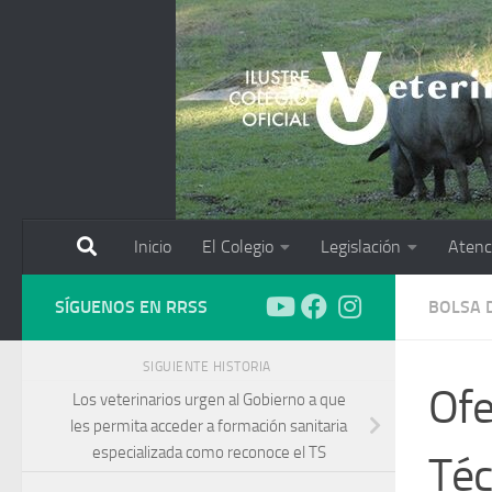
Saltar al contenido
Inicio
El Colegio
Legislación
Atenc
SÍGUENOS EN RRSS
BOLSA 
SIGUIENTE HISTORIA
Ofe
Los veterinarios urgen al Gobierno a que
les permita acceder a formación sanitaria
especializada como reconoce el TS
Téc