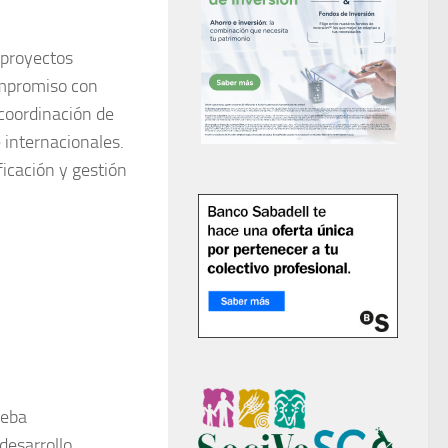
e proyectos
compromiso con
 coordinación de
 internacionales.
ficación y gestión
ueba
desarrollo