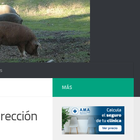
os
MÁS
irección