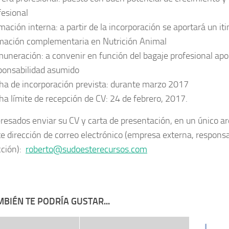
fesional
mación
interna
: a partir de la incorporación se aportará un it
mación complementaria en Nutrición Animal
uneración:
a convenir en función del bagaje profesional apo
ponsabilidad asumido
ha de incorporación prevista
: durante marzo 2017
ha límite de recepción de CV
: 24 de febrero, 2017.
eresados enviar su CV y carta de presentación, en un único arc
te dirección de correo electrónico (empresa externa, responsa
cción):
roberto@sudoesterecursos.com
BIÉN TE PODRÍA GUSTAR...