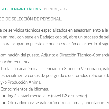
EGIO VETERINARIO CÁCERES
·
31 ENERO, 2017
O DE SELECCIÓN DE PERSONAL:
 de servicios técnicos especializados en asesoramiento a la
ón animal, con sede en Badajoz capital, abre un
proceso de se
l
para ocupar un puesto de nueva creación de
acuerdo al sigu
ominación del puesto
: Adjunto a Dirección Técnico-Comerci
mación requerida:
Titulación académica:
Licenciado o Grado en Veterinaria, va
especialmente cursos de postgrado o doctorados relacionado
y/o Producción Animal
Conocimientos de idiomas
:
Inglés:
nivel medio-alto (nivel B2 o superior)
Otros idiomas:
se valorarán otros idiomas, prioritariam