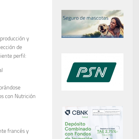
 producción y
lección de
iente perfil
:
al
lorándose
s con Nutrición
ente
francés y