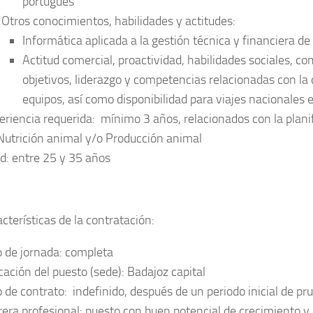
portugués
Otros conocimientos, habilidades y actitudes
:
Informática aplicada a la gestión técnica y financiera d
Actitud comercial, proactividad, habilidades sociales, 
objetivos, liderazgo y competencias relacionadas con la
equipos, así como disponibilidad para viajes nacionales e
eriencia requerida
: mínimo 3 años, relacionados con la plani
Nutrición animal y/o Producción animal
d
: entre 25 y 35 años
cterísticas de la contratación
:
o de jornada
: completa
cación del puesto
(sede): Badajoz capital
o de contrato
: indefinido, después de un periodo inicial de pr
rera profesional
: puesto con buen potencial de crecimiento y 