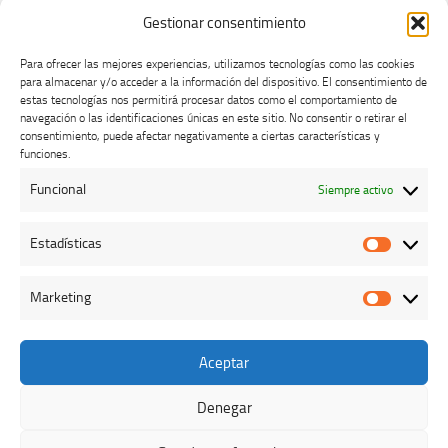
Gestionar consentimiento
Para ofrecer las mejores experiencias, utilizamos tecnologías como las cookies
para almacenar y/o acceder a la información del dispositivo. El consentimiento de
estas tecnologías nos permitirá procesar datos como el comportamiento de
navegación o las identificaciones únicas en este sitio. No consentir o retirar el
consentimiento, puede afectar negativamente a ciertas características y
Buzón de dudas, quejas y sugerencias
funciones.
Funcional
Siempre activo
AVISO LEGAL Y PRIVACIDAD
Estadísticas
Estadíst
Marketing
Marketi
Aceptar
Colegio Oficial de Veterinarios de Cáceres © 2026. Todos los
derechos reservados.
Denegar
Funciona con
- Diseñado con el
Tema Hueman