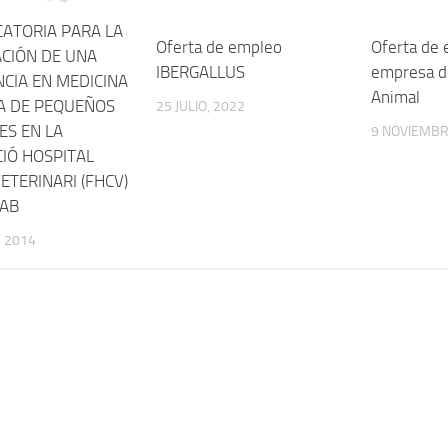
ATORIA PARA LA
Oferta de empleo
Oferta de
ACIÓN DE UNA
IBERGALLUS
empresa de
NCIA EN MEDICINA
Animal
A DE PEQUEÑOS
25 JULIO, 2022
ES EN LA
9 NOVIEMBR
IÓ HOSPITAL
VETERINARI (FHCV)
UAB
 2014