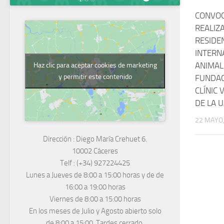
CONVOC
REALIZ
RESIDE
INTERN
ANIMAL
Haz clic para aceptar cookies de marketing
y permitir este contenido
FUNDAC
CLÍNIC 
DE LA 
22 MAYO,
Dirección :
Diego María Crehuet 6.
10002 Cáceres
Telf :
(+34) 927224425
Lunes a Jueves
de 8:00 a 15:00 horas y de
de
16:00 a 19:00 horas
Viernes de 8:00 a 15:00 horas
En los meses de Julio y Agosto abierto solo
de 8:00 a 15:00. Tardes cerrado.