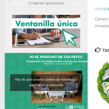
Unidad de Laparoscopia
POR
COL
Comerci
inmedia
TAM
Podcast del
Haz clic para aceptar cookies de marketing y
Colegio de
permitir este contenido
Veterinarios