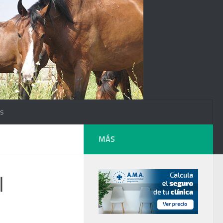
os
MÁS
l