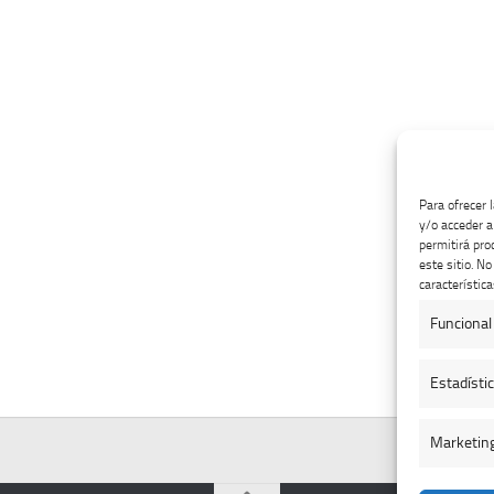
Para ofrecer 
y/o acceder a
permitirá pro
este sitio. N
característica
Funcional
Estadísti
Marketin