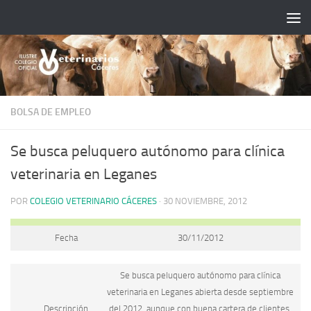
Saltar al contenido
BOLSA DE EMPLEO
Se busca peluquero autónomo para clínica
veterinaria en Leganes
POR
COLEGIO VETERINARIO CÁCERES
·
30 NOVIEMBRE, 2012
Fecha
30/11/2012
Se busca peluquero autónomo para clínica
veterinaria en Leganes abierta desde septiembre
Descripción
del 2012, aunque con buena cartera de clientes.