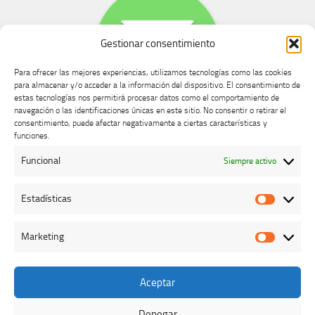
Gestionar consentimiento
Para ofrecer las mejores experiencias, utilizamos tecnologías como las cookies
para almacenar y/o acceder a la información del dispositivo. El consentimiento de
estas tecnologías nos permitirá procesar datos como el comportamiento de
navegación o las identificaciones únicas en este sitio. No consentir o retirar el
consentimiento, puede afectar negativamente a ciertas características y
Buzón de dudas, quejas y sugerencias
funciones.
Funcional
Siempre activo
AVISO LEGAL Y PRIVACIDAD
Estadísticas
Estadíst
Marketing
Marketi
Aceptar
Colegio Oficial de Veterinarios de Cáceres © 2026. Todos los
derechos reservados.
Denegar