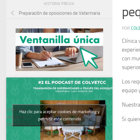
HISTORIA PREVIA
peq
Preparación de oposiciones de Veterinaria
POR
COL
Clínica 
experie
con muy
superio
Los req
equipo 
Nuestra 
Podcast del
Haz clic para aceptar cookies de marketing y
Colegio de
Si quie
permitir este contenido
Veterinarios