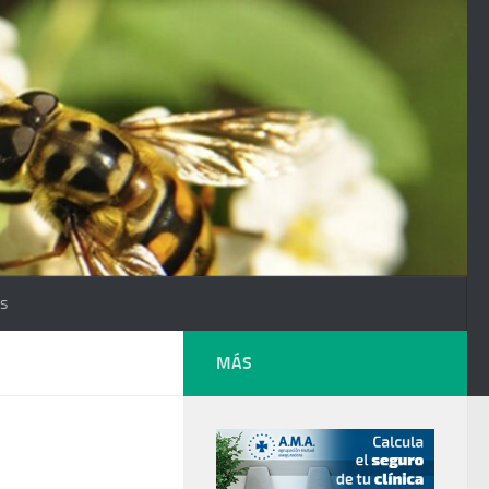
os
MÁS