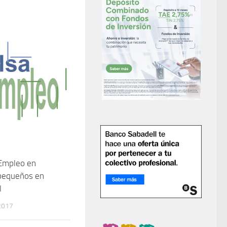
 Empleo en
 pequeños en
l
2017