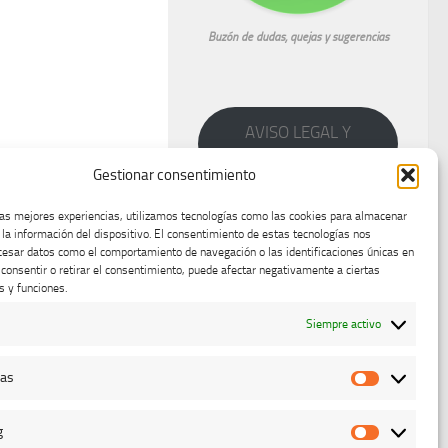
Buzón de dudas, quejas y sugerencias
AVISO LEGAL Y
PRIVACIDAD
Gestionar consentimiento
las mejores experiencias, utilizamos tecnologías como las cookies para almacenar
 la información del dispositivo. El consentimiento de estas tecnologías nos
cesar datos como el comportamiento de navegación o las identificaciones únicas en
o consentir o retirar el consentimiento, puede afectar negativamente a ciertas
s y funciones.
Siempre activo
cas
Estadístic
g
Marketing