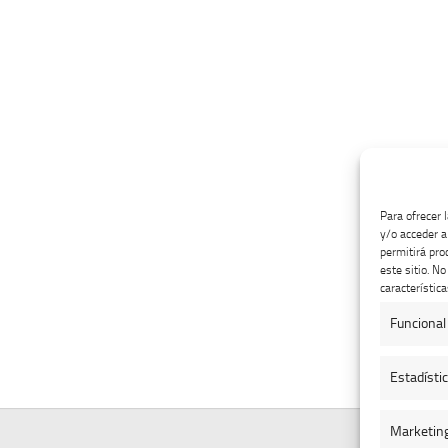
Para ofrecer 
y/o acceder a
permitirá pro
este sitio. N
característica
Funcional
Estadísti
Marketin