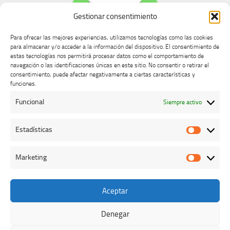
Gestionar consentimiento
Para ofrecer las mejores experiencias, utilizamos tecnologías como las cookies
para almacenar y/o acceder a la información del dispositivo. El consentimiento de
estas tecnologías nos permitirá procesar datos como el comportamiento de
navegación o las identificaciones únicas en este sitio. No consentir o retirar el
consentimiento, puede afectar negativamente a ciertas características y
Buzón de dudas, quejas y sugerencias
funciones.
Funcional
Siempre activo
AVISO LEGAL Y PRIVACIDAD
Estadísticas
Estadíst
Marketing
Marketi
Aceptar
Colegio Oficial de Veterinarios de Cáceres © 2026. Todos los
derechos reservados.
Denegar
Funciona con
- Diseñado con el
Tema Hueman