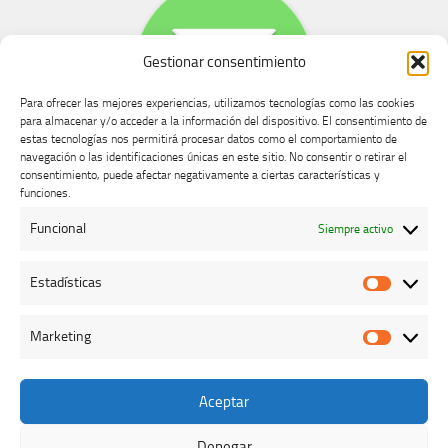
Gestionar consentimiento
Para ofrecer las mejores experiencias, utilizamos tecnologías como las cookies
para almacenar y/o acceder a la información del dispositivo. El consentimiento de
estas tecnologías nos permitirá procesar datos como el comportamiento de
navegación o las identificaciones únicas en este sitio. No consentir o retirar el
consentimiento, puede afectar negativamente a ciertas características y
Buzón de dudas, quejas y sugerencias
funciones.
Funcional
Siempre activo
AVISO LEGAL Y PRIVACIDAD
Estadísticas
Estadíst
Marketing
Marketi
Aceptar
Colegio Oficial de Veterinarios de Cáceres © 2026. Todos los
derechos reservados.
Denegar