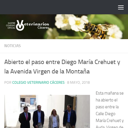
Saltar al contenido
NOTICIAS
Abierto el paso entre Diego María Crehuet y
la Avenida Virgen de la Montaña
POR
COLEGIO VETERINARIO CÁCERES
·
8 MAYO, 2018
Esta mañana se
ha abierto el
paso entre la
Calle Diego
María Crehuet y
Avda. Virgen de