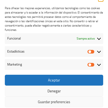
Para ofrecer las mejores experiencias, utilizamos tecnologías como las cookies
para almacenar y/o acceder a la información del dispositivo. El consentimiento de
estas tecnologías nos permitirá procesar datos como el comportamiento de
navegación o las identificaciones únicas en este sitio. No consentir o retirar el
consentimiento, puede afectar negativamente a ciertas características y
Buzón de dudas, quejas y sugerencias
funciones.
Funcional
Siempre activo
AVISO LEGAL Y PRIVACIDAD
Estadísticas
Estadíst
Marketing
Marketi
Aceptar
Colegio Oficial de Veterinarios de Cáceres © 2026. Todos los
derechos reservados.
Denegar
Funciona con
- Diseñado con el
Tema Hueman
Guardar preferencias