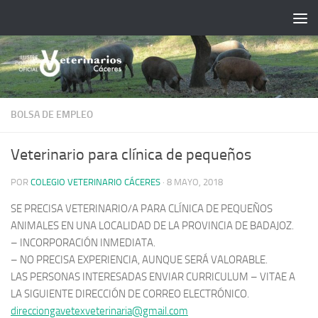
Saltar al contenido
BOLSA DE EMPLEO
Veterinario para clínica de pequeños
POR
COLEGIO VETERINARIO CÁCERES
·
8 MAYO, 2018
SE PRECISA VETERINARIO/A PARA CLÍNICA DE PEQUEÑOS
ANIMALES EN UNA LOCALIDAD DE LA PROVINCIA DE BADAJOZ.
– INCORPORACIÓN INMEDIATA.
– NO PRECISA EXPERIENCIA, AUNQUE SERÁ VALORABLE.
LAS PERSONAS INTERESADAS ENVIAR CURRICULUM – VITAE A
LA SIGUIENTE DIRECCIÓN DE CORREO ELECTRÓNICO.
direcciongavetexveterinaria@gmail.com