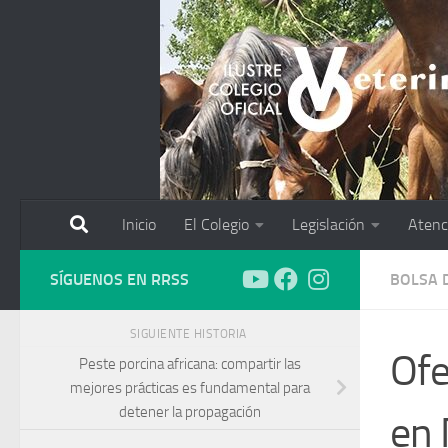
Saltar al contenido
Inicio
El Colegio
Legislación
Atenc
SÍGUENOS EN RRSS
BOLSA 
SIGUIENTE HISTORIA
Ofe
Peste porcina africana: compartir las
mejores prácticas es fundamental para
detener la propagación
en 