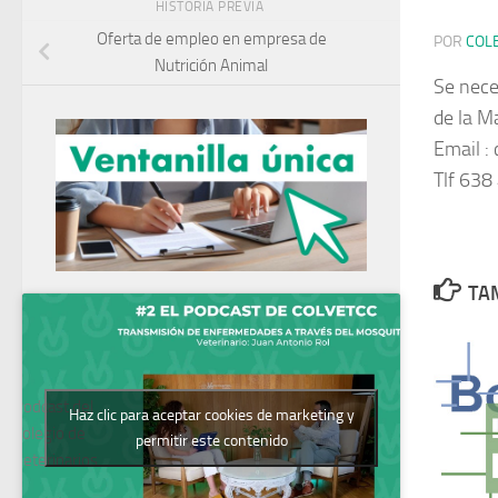
HISTORIA PREVIA
Oferta de empleo en empresa de
POR
COL
Nutrición Animal
Se nece
de la M
Email :
Tlf 638
TAM
Podcast del
Haz clic para aceptar cookies de marketing y
Colegio de
permitir este contenido
Veterinarios