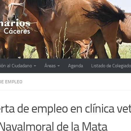
ión al Ciudadano
Áreas
Agenda
Listado de Colegiad
DE EMPLEO
rta de empleo en clínica vet
Navalmoral de la Mata