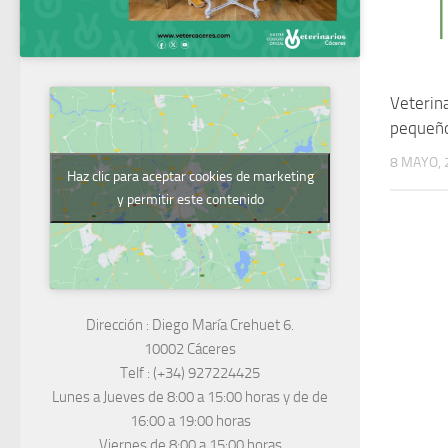
Veterina
pequeñ
8 MAYO, 
Haz clic para aceptar cookies de marketing
y permitir este contenido
Dirección :
Diego María Crehuet 6.
10002 Cáceres
Telf :
(+34) 927224425
Lunes a Jueves
de 8:00 a 15:00 horas y de
de
16:00 a 19:00 horas
Viernes de 8:00 a 15:00 horas