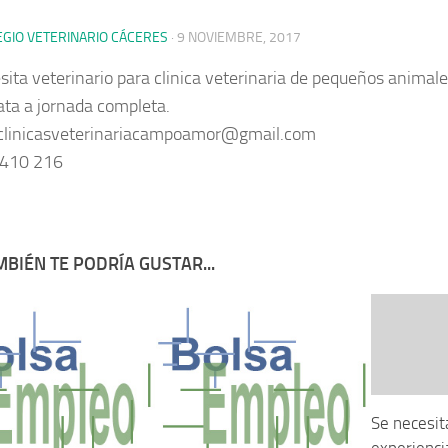
EGIO VETERINARIO CÁCERES
·
9 NOVIEMBRE, 2017
sita veterinario para clinica veterinaria de pequeños anima
ata a jornada completa.
 clinicasveterinariacampoamor@gmail.com
 410 216
BIÉN TE PODRÍA GUSTAR...
Se necesit
experienci