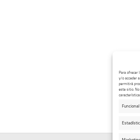
Para ofrecer 
y/o acceder a
permitirá pro
este sitio. N
característica
Funcional
Estadísti
Marketin