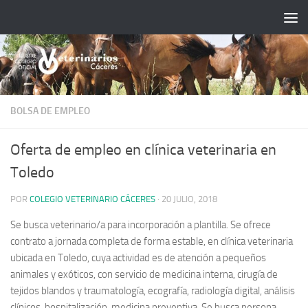
Saltar al contenido
BOLSA DE EMPLEO
Oferta de empleo en clínica veterinaria en
Toledo
POR
COLEGIO VETERINARIO CÁCERES
·
20 JULIO, 2018
Se busca veterinario/a para incorporación a plantilla. Se ofrece
contrato a jornada completa de forma estable, en clínica veterinaria
ubicada en Toledo, cuya actividad es de atención a pequeños
animales y exóticos, con servicio de medicina interna, cirugía de
tejidos blandos y traumatología, ecografía, radiología digital, análisis
clínicos, hospitalización, medicina preventiva. Se busca persona