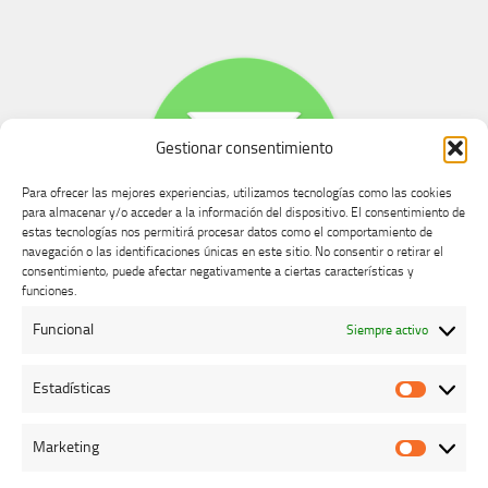
Gestionar consentimiento
Para ofrecer las mejores experiencias, utilizamos tecnologías como las cookies
para almacenar y/o acceder a la información del dispositivo. El consentimiento de
estas tecnologías nos permitirá procesar datos como el comportamiento de
navegación o las identificaciones únicas en este sitio. No consentir o retirar el
consentimiento, puede afectar negativamente a ciertas características y
Buzón de dudas, quejas y sugerencias
funciones.
Funcional
Siempre activo
AVISO LEGAL Y PRIVACIDAD
Estadísticas
Estadíst
Marketing
Marketi