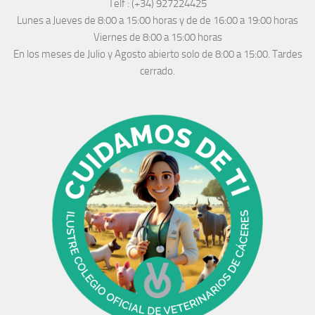
Telf :
(+34) 927224425
Lunes a Jueves
de 8:00 a 15:00 horas y de
de 16:00 a 19:00 horas
Viernes de 8:00 a 15:00 horas
En los meses de Julio y Agosto abierto solo de 8:00 a 15:00. Tardes
cerrado.