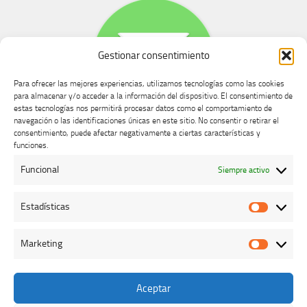
Gestionar consentimiento
Para ofrecer las mejores experiencias, utilizamos tecnologías como las cookies
para almacenar y/o acceder a la información del dispositivo. El consentimiento de
estas tecnologías nos permitirá procesar datos como el comportamiento de
navegación o las identificaciones únicas en este sitio. No consentir o retirar el
consentimiento, puede afectar negativamente a ciertas características y
Buzón de dudas, quejas y sugerencias
funciones.
Funcional
Siempre activo
AVISO LEGAL Y PRIVACIDAD
Estadísticas
Estadíst
Marketing
Marketi
Aceptar
Colegio Oficial de Veterinarios de Cáceres © 2026. Todos los