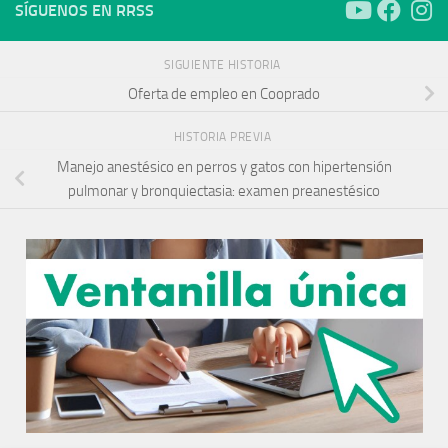
SÍGUENOS EN RRSS
SIGUIENTE HISTORIA
Oferta de empleo en Cooprado
HISTORIA PREVIA
Manejo anestésico en perros y gatos con hipertensión
pulmonar y bronquiectasia: examen preanestésico