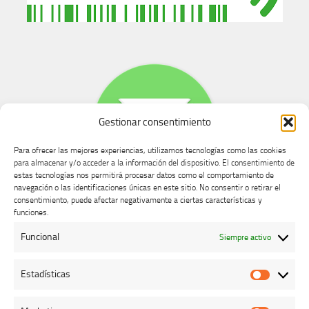
Gestionar consentimiento
Para ofrecer las mejores experiencias, utilizamos tecnologías como las cookies
para almacenar y/o acceder a la información del dispositivo. El consentimiento de
estas tecnologías nos permitirá procesar datos como el comportamiento de
navegación o las identificaciones únicas en este sitio. No consentir o retirar el
consentimiento, puede afectar negativamente a ciertas características y
Buzón de dudas, quejas y sugerencias
funciones.
Funcional
Siempre activo
AVISO LEGAL Y PRIVACIDAD
Estadísticas
Estadíst