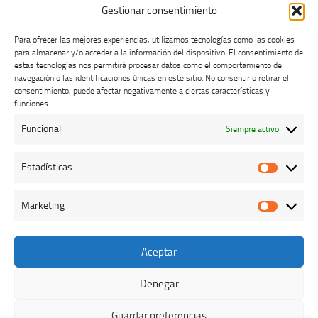
Gestionar consentimiento
Para ofrecer las mejores experiencias, utilizamos tecnologías como las cookies
para almacenar y/o acceder a la información del dispositivo. El consentimiento de
estas tecnologías nos permitirá procesar datos como el comportamiento de
navegación o las identificaciones únicas en este sitio. No consentir o retirar el
consentimiento, puede afectar negativamente a ciertas características y
Buzón de dudas, quejas y sugerencias
funciones.
Funcional
Siempre activo
AVISO LEGAL Y PRIVACIDAD
Estadísticas
Estadíst
Marketing
Marketi
Aceptar
Colegio Oficial de Veterinarios de Cáceres © 2026. Todos los
derechos reservados.
Denegar
Funciona con
- Diseñado con el
Tema Hueman
Guardar preferencias