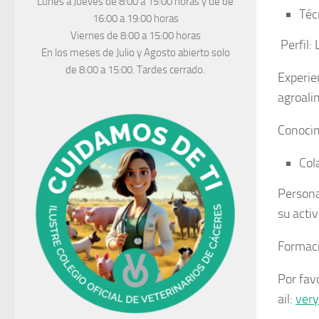
Lunes a Jueves
de 8:00 a 15:00 horas y de
de
Téc
16:00 a 19:00 horas
Viernes de 8:00 a 15:00 horas
Perfil: 
En los meses de Julio y Agosto abierto solo
de 8:00 a 15:00. Tardes cerrado.
Experie
agroali
Conocim
Col
Persona
su acti
Formaci
Por fav
ail:
ver