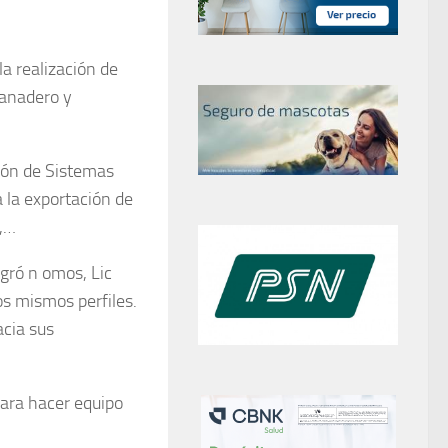
la realización de
ganadero y
ción de Sistemas
 la exportación de
s,…
gró n omos, Lic
s mismos perfiles.
acia sus
para hacer equipo