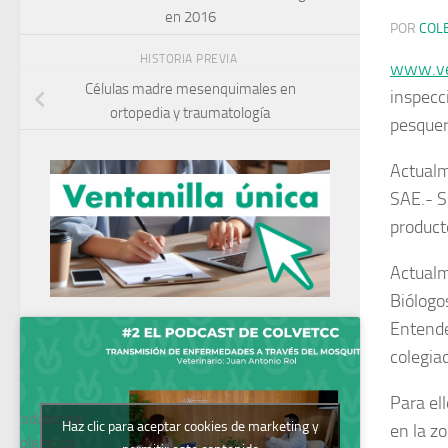
en 2016
POR
COL
HISTORIA PREVIA
www.ve
Células madre mesenquimales en
inspecci
ortopedia y traumatología
pesquer
Actualm
SAE.- S
product
Actualm
Biólogo
Entende
colegia
Para el
Podcast del
Haz clic para aceptar cookies de marketing y
en la z
Colegio de