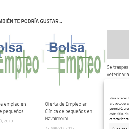
BIÉN TE PODRÍA GUSTAR...
Se traspasa
veterinari
(capital)
21 ENERO, 
Para ofrecer 
de empleo en
Oferta de Empleo en
y/o acceder a
permitirá pro
 de pequeños
Clínica de pequeños en
este sitio. N
Navalmoral
característica
O, 2018
27 MARZO, 2017