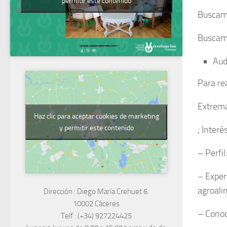
permitir este contenido
Veterinarios
Buscamo
Buscam
Aud
Para rea
Extrema
Haz clic para aceptar cookies de marketing
y permitir este contenido
; Inter
– Perfil
– Exper
agroali
Dirección :
Diego María Crehuet 6.
10002 Cáceres
– Conoc
Telf :
(+34) 927224425