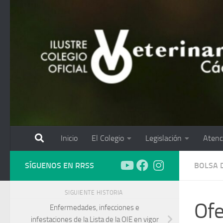
Saltar al contenido
Inicio
El Colegio
Legislación
Atenc
SÍGUENOS EN RRSS
BOLSA 
SIGUIENTE HISTORIA
Ofe
Enfermedades, infecciones e
infestaciones de la Lista de la OIE en vigor