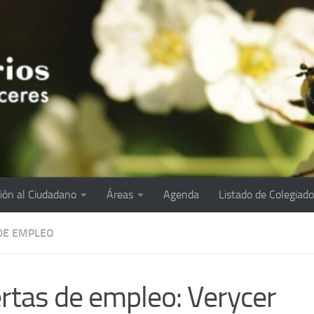
ión al Ciudadano
Áreas
Agenda
Listado de Colegiad
DE EMPLEO
rtas de empleo: Verycer